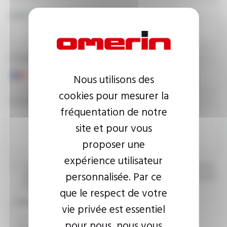
EMAIL ADDRESS
PHONE NUMBER
Nous utilisons des
cookies pour mesurer la
YOUR MESSAGE
fréquentation de notre
site et pour vous
proposer une
expérience utilisateur
I agree that the information entered may be used in connection
personnalisée. Par ce
with my request for information. For further information, please
consult the
privacy policy.
que le respect de votre
CAPTCHA
vie privée est essentiel
pour nous, nous vous