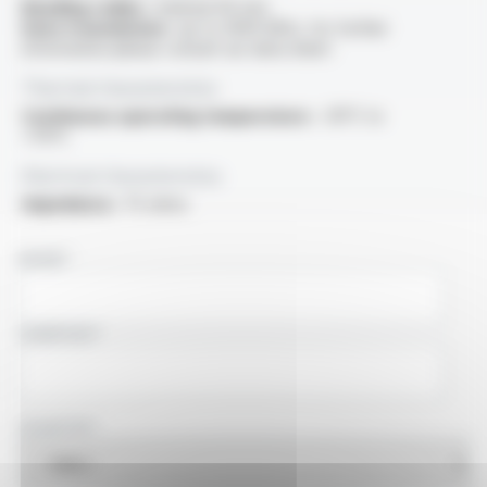
Bending radius :
minimal 40 mm
Data transmission :
up to 3000 MHz, for further
information please consult our data sheet
Thermal characteristics
Continuous operating temperature :
-30°C to
+70°C
Electrical characteristics
Impedance :
75 ohms
NAME
COMPANY
COUNTRY