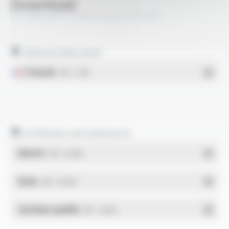
Download
TS CABLES® 17 PAtC classe B FT5009
Technical data sheet
Français
- PDF - 1.1 Mo
Certificates and statements
REACH
- PDF - 0.03 Mo
RoHs
- PDF - 0.01 Mo
Système qualité
- PDF - 1.03 Mo