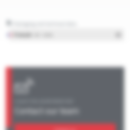
Packaging and technical data
Français
- PDF - 1.38 Mo
A QUESTION, AN INFORMATION?
Contact our team