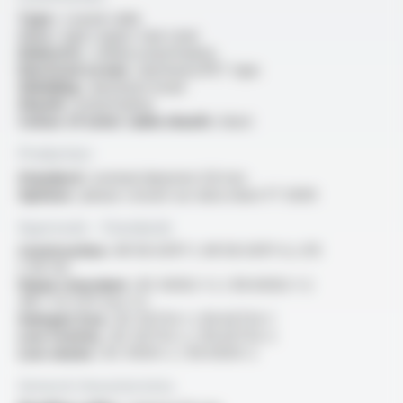
Type :
coaxial cable
Core :
rigid copper clad-steel
Dielectric :
cellular polyethylene
Electrical screen :
aluminium/PET tape
Shielding :
aluminium braid
Sheath :
polyethylene
Colour of outer cable sheath :
black
Production
Standard :
nominal diameter 6.8 mm
Options :
please consult our data sheet FT 5009
Approvals - Standards
Construction :
NF EN 50117-1, NF EN 50117-6, UTE
C 90-132
Flame retardant :
IEC 60332-1-2 / EN 60332-1-2
/NF C 32-070 test C2
Halogen free :
IEC 60754-1 / EN 60754-1
Low toxicity :
IEC 60754-2 / EN 60754-2
Low smoke :
IEC 61034-2 / EN 61034-2
General characteristics