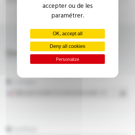
accepter ou de les
paramétrer.
OK, accept all
Deny all cookies
Downloads
Personalize
Marine and Shipbuilding
Catalogue
Câbles pour la marine et la construction navale
- PDF
Certificats