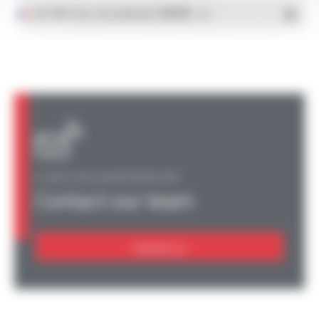
ISO 9001 Sites de production OMERIN
- PDF
A QUESTION, AN INFORMATION?
Contact our team
Contact us