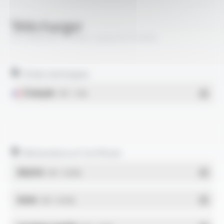
Télécharger
TS CABLES® 17 PAtC classe B FT5009
Fiches techniques
Français
- PDF - 1.1 Mo
Déclarations et Certificats
REACH
- PDF - 0.03 Mo
RoHs
- PDF - 0.01 Mo