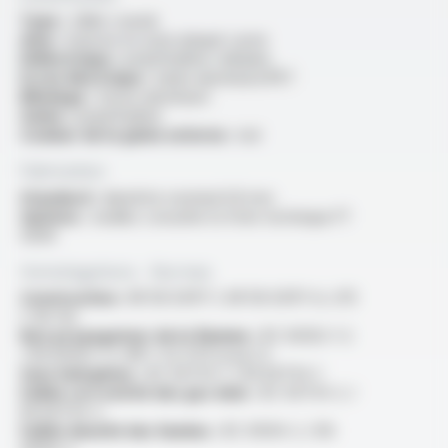
Type :
câble coaxial
Ame :
massive en acier plaqué cuivre
Diélectrique :
polyéthylène cellulaire
Ecran électrique :
ruban aluminium/PET
Blindage :
tresse aluminium
Gaine :
polyéthylène
Couleur de la gaine externe :
noir
Fabrication
Standard :
diamètre nominal 6.8 mm
Options :
veuillez consulter la fiche technique FT
5009
Homologations - Normes
Construction :
NF EN 50117-1, NF EN 50117-6, UTE
C 90-132
Non propagateur de la flamme :
IEC 60332-1-2
/ EN 60332-1-2 /NF C 32-070 essai C2
Sans halogènes :
IEC 60754-1 / EN 60754-1
Faible corrosivité des gaz émis :
IEC 60754-2 /
EN 60754-2
Faible densité des fumées :
IEC 61034-2 / EN