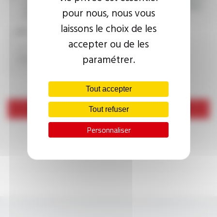
cadre de ma demande d’informations. Pour plus d’informations,
pour nous, nous vous
consultez la
politique de confidentialité.
laissons le choix de les
CAPTCHA
accepter ou de les
paramétrer.
Tout accepter
Envoyer
Tout refuser
Personnaliser