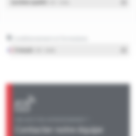
Système qualité
- PDF - 1.03 Mo
Conditionnement et formulaires
Français
- PDF - 1.38 Mo
UNE QUESTION, UN RENSEIGNEMENT ?
Contacter notre équipe