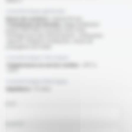
61034-2
Caractéristiques générales
Rayon de courbure :
minimal 40 mm
Transmission de données :
plage d'utilisation
jusqu'à 3000 MHz (consulter notre fiche
technique pour plus d'informations : atténuation,
capacité, fréquence d'utilisation, vitesse de
propagation de l'onde)
Caractéristiques thermiques
Températures en service continu :
-30°C à
+70°C
Caractéristiques électriques
Impédance :
75 ohms
NOM
SOCIÉTÉ