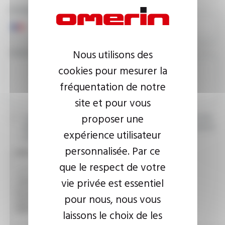
PHONE NUMBER
YOUR MESSAGE
Nous utilisons des
cookies pour mesurer la
fréquentation de notre
site et pour vous
proposer une
I agree that the information entered may be used in connection
with my request for information. For further information, please
expérience utilisateur
consult the
privacy policy.
personnalisée. Par ce
CAPTCHA
que le respect de votre
vie privée est essentiel
This question is used to verify whether you are a human
pour nous, nous vous
visitor or not in order to prevent automated spam
submissions.
laissons le choix de les