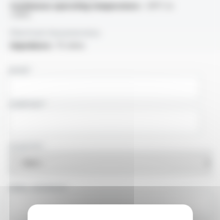
Continuous operating temperature :
-30°C to
+70°C
Electrical characteristics
Impedance :
75 ohms
NAME
COMPANY
COUNTRY
EMAIL ADDRESS