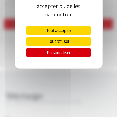
accepter ou de les
paramétrer.
Envoyer
Tout accepter
Tout refuser
Personnaliser
Télécharger
TS CABLES® 11 PAtC classe A FT5006