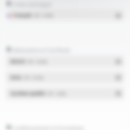
Fiches techniques
Français
- PDF - 1.09 Mo
Déclarations et Certificats
REACH
- PDF - 0.03 Mo
RoHs
- PDF - 0.01 Mo
Système qualité
- PDF - 1.03 Mo
Conditionnement et formulaires