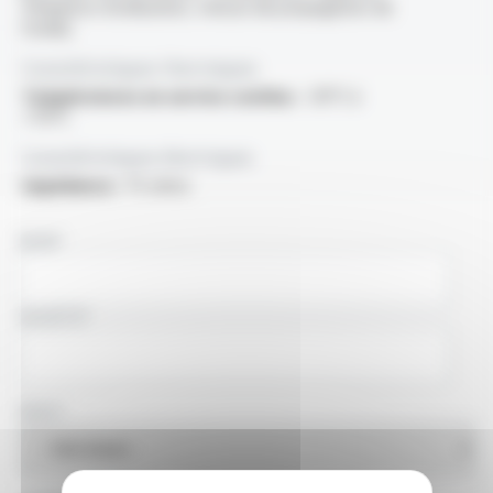
fréquence d'utilisation, vitesse de propagation de
l'onde)
Caractéristiques thermiques
Températures en service continu :
-30°C à
+70°C
Caractéristiques électriques
Impédance :
75 ohms
NOM
SOCIÉTÉ
PAYS