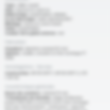
Type :
câble coaxial
Ame :
massive en cuivre nu
Diélectrique :
polyéthylène cellulaire
Ecran électrique :
ruban aluminium/PET
Blindage :
tresse en cuivre étamé
Gaine :
polyéthylène
Couleur de la gaine externe :
noir
Fabrication
Standard :
diamètre nominal 10.3 mm
Options :
veuillez consulter la fiche technique FT
5006
Homologations - Normes
Construction :
NF EN 50117-1, NF EN 50117-3, UTE
C 90-132
Caractéristiques générales
Rayon de courbure :
minimal 55 mm
Transmission de données :
plage d'utilisation
jusqu'à 1000 MHz (consulter notre fiche technique
pour plus d'informations : atténuation, capacité,