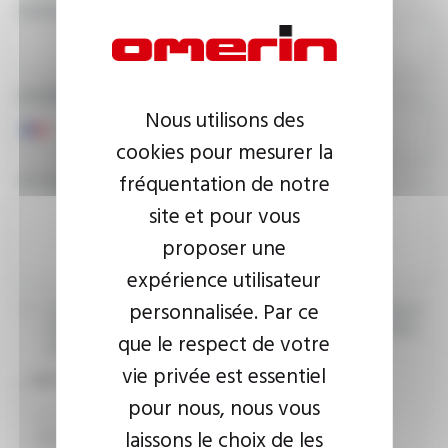
ADRESSE E-MAIL
NUMÉRO DE TÉLÉPHONE
Nous utilisons des
cookies pour mesurer la
fréquentation de notre
VOTRE MESSAGE
site et pour vous
proposer une
expérience utilisateur
personnalisée. Par ce
J’accepte que les informations saisies soient exploitées dans le
cadre de ma demande d’informations. Pour plus d’informations,
que le respect de votre
consultez la
politique de confidentialité.
vie privée est essentiel
CAPTCHA
pour nous, nous vous
laissons le choix de les