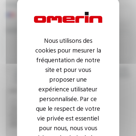
PHONE NUMBER
YOUR MESSAGE
Nous utilisons des
cookies pour mesurer la
fréquentation de notre
site et pour vous
I agree that the information entered may be used in connection
with my request for information. For further information, please
proposer une
consult the
privacy policy.
expérience utilisateur
CAPTCHA
personnalisée. Par ce
que le respect de votre
This question is used to verify whether you are a human
vie privée est essentiel
visitor or not in order to prevent automated spam
submissions.
pour nous, nous vous