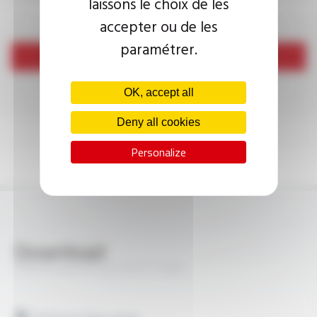
laissons le choix de les
accepter ou de les
paramétrer.
Send
OK, accept all
Deny all cookies
Personalize
Download
PROFIPLAST® H07V-R FT1006