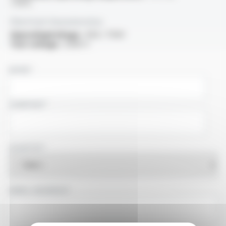
+70°C
Electrical characteristics
OperatingVoltage :
450 / 750V
Test voltage :
2500 V
NAME
COMPANY
COUNTRY
EMAIL ADDRESS