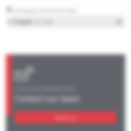
Packaging and technical data
Français
- PDF - 1.38 Mo
A QUESTION, AN INFORMATION?
Contact our team
Contact us