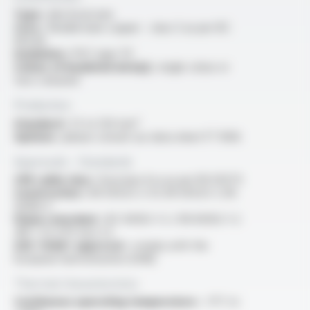
Type :
electrical wire
Core :
flexible bare copper - class 5 as per IEC
60228
Insulation :
PVC type TI1
Colour of insulated wire(s) :
single colour or
two-coloured
Production
Standard :
1.5 to 120 mm²
Options :
please consult our data sheet FT 1006
Approvals - Standards
CPR cable class :
Euroclass Eca as per EN 50575
Construction :
EN 50525-2-31, EN 50525-1, EN
50363-3
Flame retardant :
IEC 60332-1-2 / EN 60332-1-2
/NF C 32-070 test C2
USE <HAR> approval :
comply with the
European harmonisation (HAR)
Thermal characteristics
Continuous operating temperature :
-5°C to