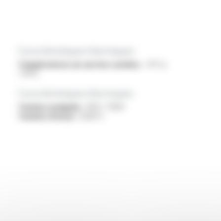
Caractéristiques thermiques
Températures en service continu :
-5°C à
+70°C
Caractéristiques électriques
Tension assignée :
450 / 750V
Tension d'essai :
2500 V