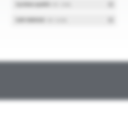
Système qualité
- PDF - 1.03 Mo
DdP-ENERGIE
- PDF - 0.02 Mo