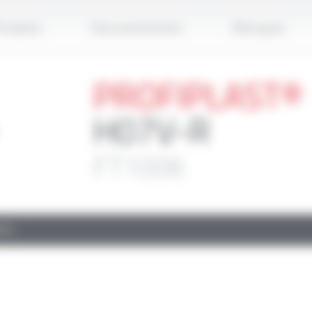
Applique
roduits
Documentation
Marques
PROFIPLAST®
H07V-R
FT1006
TS