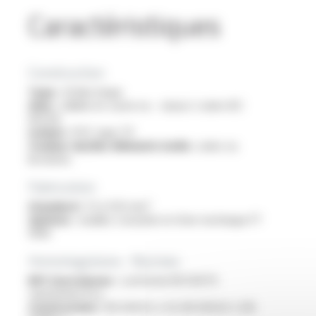
Caractéristiques
Construction
Type :
fil électrique
Ame :
câblée en cuivre nu - classe 2 selon IEC
60228
Isolant :
PVC type TI1
Couleur du/des éléments isolés :
unies ou
bicolores
Fabrication
Standard :
1.5 à 120 mm²
Options :
veuillez consulter la fiche technique FT
1006
Homologations - Normes
RPC Euroclasses :
conforme EN 50575
classement Eca
Construction :
EN 50525-2-31, EN 50525-1, EN