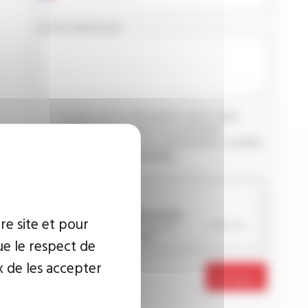
VOTRE MESSAGE
J’accepte que les informations saisies soient
exploitées dans le cadre de ma demande
d’informations. Pour plus d’informations, consultez
la
politique de confidentialité.
CAPTCHA
re site et pour
ue le respect de
x de les accepter
Envoyer