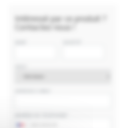
Intéressé par ce produit ?
Contactez nous !
NOM
SOCIÉTÉ
PAYS
ADRESSE E-MAIL
NUMÉRO DE TÉLÉPHONE