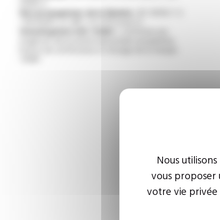
50363-3
Non propagateur de la flamme :
IEC 60332-1-2
/ EN 60332-1-2 /NF C 32-070 essai C2
Homologation USE <HAR> :
conforme aux
exigences de la norme harmonisée européenne,
licence de certification et d'usage de la marque
<HAR>
Nous utilisons
vous proposer u
votre vie privée