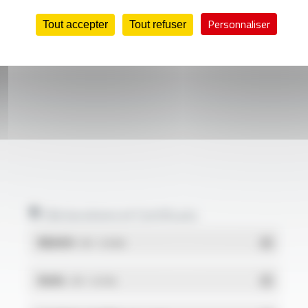
Personnaliser
Tout accepter
Tout refuser
Déclarations et Certificats
REACH
- PDF - 0.03 Mo
RoHs
- PDF - 0.01 Mo