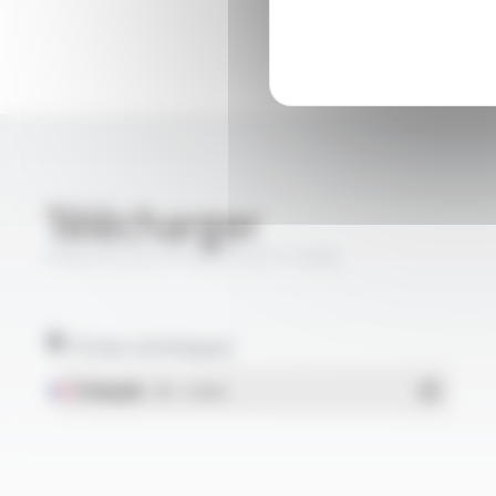
Télécharger
PROFIPLAST® H07V-R FT1006
Fiches techniques
Français
- PDF - 0.96 Mo