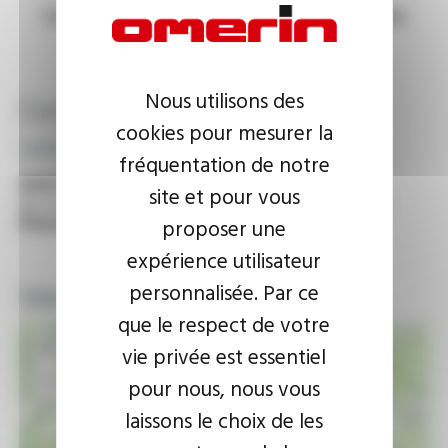
Contact information and visitors map for site
Nous utilisons des
Contact information
cookies pour mesurer la
cgp@omerin.com
fréquentation de notre
Address:
site et pour vous
62 route du coin 42400 SAINT-CHAMOND - France
Phone:
+33 (0)4 77 31 02 54
proposer une
expérience utilisateur
Visitors map
personnalisée. Par ce
que le respect de votre
+
vie privée est essentiel
−
pour nous, nous vous
laissons le choix de les