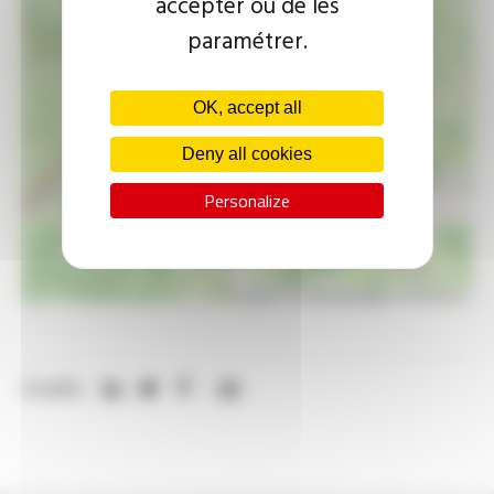
accepter ou de les
paramétrer.
OK, accept all
Deny all cookies
Personalize
Leaflet
|
©
OpenStreetMap
contributors
SHARE: