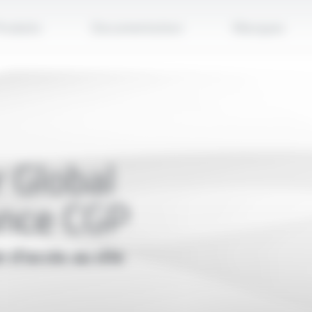
Applique
roduits
Documentation
Marques
r Global
nce CGP
 d'accès au site