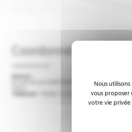
Coordonnées
cgp@omerin.com
Adresse :
62 route du coin 42400 SAINT-CHAMOND -
Nous utilisons
France
vous proposer u
Téléphone :
+33 (0)4 77 31 02 54
votre vie privée