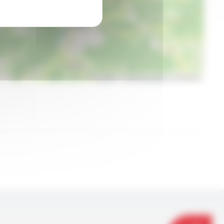
Leaflet
|
©
OpenStreetMap
contributors