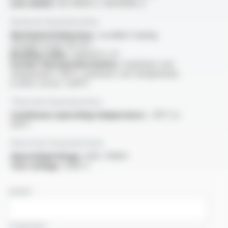
Low smoke :
IEC 61034-2 / EN 61034-2
General characteristics
Mechanical behaviour :
excellent tearing
strength as per ISO 34-1
Bending radius :
minimal 5 x D
Further thermal information :
maximum core
temperature +90°C, maximum core temperature
in short-circuit +250°C
Thermal characteristics
Continuous operating temperature :
-30°C to
125°C
Electrical characteristics
OperatingVoltage :
600 / 1000V
Test voltage :
3500 V
NAME
COMPANY