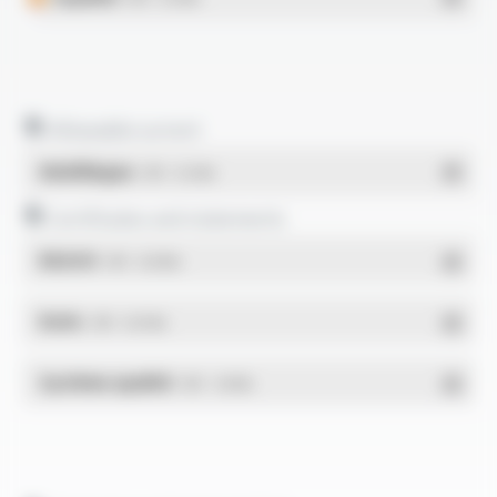
Allowable current
Multilingue
- PDF - 0.12 Mo
Certificates and statements
REACH
- PDF - 0.03 Mo
RoHs
- PDF - 0.01 Mo
Système qualité
- PDF - 1.03 Mo