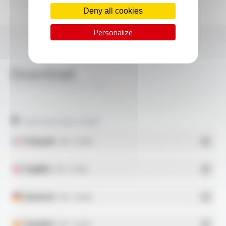
Deny all cookies
Personalize
Download
VARPREN® MAX FT7101
Technical data sheet
Français
- PDF - 0.14 Mo
English
- PDF - 0.15 Mo
Deutsch
- PDF - 0.16 Mo
Español
- PDF - 0.15 Mo