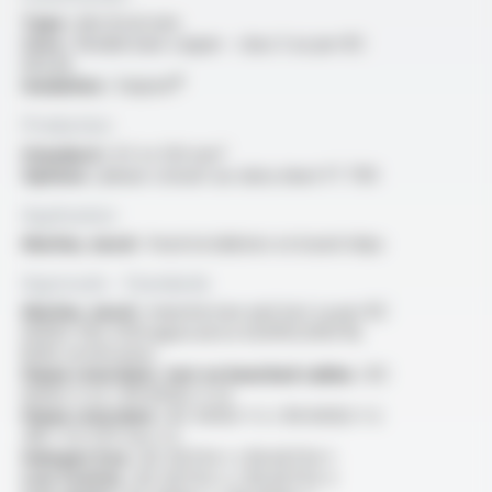
Type :
electrical wire
Core :
flexible bare copper - class 5 as per IEC
60228
Insulation :
Varpren®
Production
Standard :
0.5 to 120 mm²
Options :
please consult our data sheet FT 7101
Application
Marine, naval :
fixed installation on board ships
Approvals - Standards
Marine, naval :
manufacture and test sa per IEC
60092-350, DCN approval no 620315/2003 IN,
BVM certification
Flame retardant, test on bunched cables :
IEC
60332-3-22 / EN 60332-3-22
Flame retardant :
IEC 60332-1-2 / EN 60332-1-2
/NF C 32-070 test C2
Halogen free :
IEC 60754-1 / EN 60754-1
Low toxicity :
IEC 60754-2 / EN 60754-2