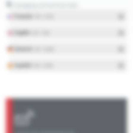
Packaging and technical data
Français
- PDF - 5.17 Mo
English
- PDF - 5.1 Mo
Deutsch
- PDF - 5.28 Mo
Español
- PDF - 5.25 Mo