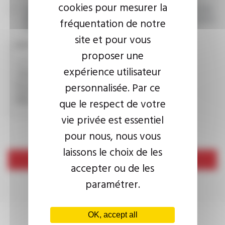
cookies pour mesurer la
I agree that the information entered may be used in connection
with my request for information. For further information, please
fréquentation de notre
consult the
privacy policy.
site et pour vous
CAPTCHA
proposer une
expérience utilisateur
personnalisée. Par ce
This question is used to verify whether you are a human
visitor or not in order to prevent automated spam
que le respect de votre
submissions.
vie privée est essentiel
pour nous, nous vous
laissons le choix de les
Send
accepter ou de les
paramétrer.
OK, accept all