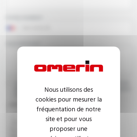
PHONE NUMBER
YOUR MESSAGE
I agree that the information entered may be used in connection
Nous utilisons des
with my request for information. For further information, please
consult the
privacy policy.
cookies pour mesurer la
CAPTCHA
fréquentation de notre
site et pour vous
proposer une
This question is used to verify whether you are a human
visitor or not in order to prevent automated spam