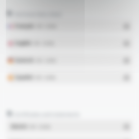
Technical data sheet
Français
- PDF - 0.33 Mo
English
- PDF - 0.34 Mo
Deutsch
- PDF - 0.33 Mo
Español
- PDF - 0.33 Mo
Certificates and statements
REACH
- PDF - 0.03 Mo