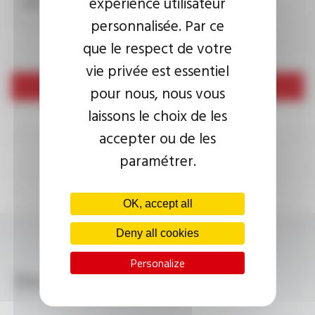
expérience utilisateur
submissions.
personnalisée. Par ce
que le respect de votre
vie privée est essentiel
Send
pour nous, nous vous
laissons le choix de les
accepter ou de les
paramétrer.
OK, accept all
Deny all cookies
Personalize
Download
VARPREN® H07G-K FT1304