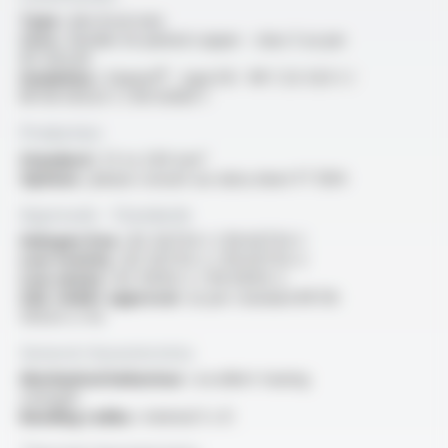
Type :
electrical wire
Core :
flexible tin-plated copper - class 5 as per
IEC 60228
Insulation :
Varpren® - type EI3 - NF C 32-525-1 /
NF EN 50525-1 / EN 50363-1
Production
Standard :
1.5 to 240 mm²
Options :
please consult our data sheet FT 1304
Approvals - Standards
Halogen free :
IEC 60754-1 / EN 60754-1
Low toxicity :
IEC 60754-2 / EN 60754-2
Low smoke :
IEC 61034-2 / EN 61034-2
USE <HAR> approval :
as per standard NF EN
50525-2-42
General characteristics
Mechanical behaviour :
excellent tearing
strength
Bending radius :
minimal 5 x D