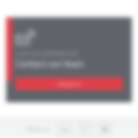
A QUESTION, AN INFORMATION?
Contact our team
Contact us
Follow-us