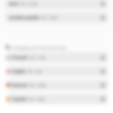
RoHs
- PDF - 0.01 Mo
Système qualité
- PDF - 1.03 Mo
Packaging and technical data
Français
- PDF - 5.17 Mo
English
- PDF - 5.1 Mo
Deutsch
- PDF - 5.28 Mo
Español
- PDF - 5.25 Mo