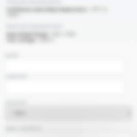
Thermal characteristics
Continuous operating temperature :
-15°C to
+110°C
Electrical characteristics
OperatingVoltage :
450 / 750V
Test voltage :
2500 V
NAME
COMPANY
COUNTRY
EMAIL ADDRESS