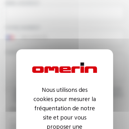
EMAIL ADDRESS
PHONE NUMBER
YOUR MESSAGE
Nous utilisons des
I agree that the information entered may be used in connection
with my request for information. For further information, please
cookies pour mesurer la
consult the
privacy policy.
fréquentation de notre
CAPTCHA
site et pour vous
proposer une