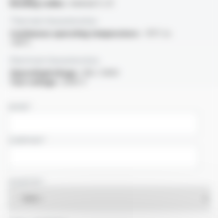
Bending radius :
minimal 5 x D
Thermal characteristics
Continuous operating temperature :
-15°C to
+90°C
Electrical characteristics
OperatingVoltage :
300 / 500V
Test voltage :
2000 V
NAME
COMPANY
COUNTRY