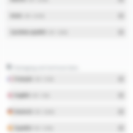
RoHs
- PDF - 0.01 Mo
Système qualité
- PDF - 1.03 Mo
Packaging and technical data
Français
- PDF - 5.17 Mo
English
- PDF - 5.1 Mo
Deutsch
- PDF - 5.28 Mo
Español
- PDF - 5.25 Mo