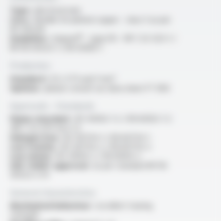
Type :
electrical wire
Core :
flexible tin-plated copper - class 5 as per
IEC 60228
Insulation :
Varpren® - type EI5 - NF C 32-525-1 /
NF EN 50525-1 / EN 50363-1
Production
Standard :
0.5, 0.75 and 1 mm²
Options :
please consult our data sheet FT 1303
Approvals - Standards
Flame retardant :
IEC 60332-1-2 / EN 60332-1-2
/NF C 32-070 test C2
Halogen free :
IEC 60754-1 / EN 60754-1
Low toxicity :
IEC 60754-2 / EN 60754-2
Low smoke :
IEC 61034-2 / EN 61034-2
USE <HAR> approval :
as per standard NF EN
50525-3-41
General characteristics
Mechanical behaviour :
excellent tearing
strength