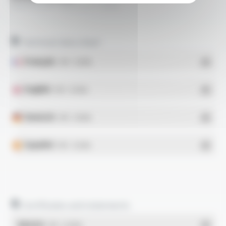
VARPREN® H05Z-K FT1303
Technical data sheet
Français
- PDF - 0.33 Mo
English
- PDF - 0.35 Mo
Deutsch
- PDF - 0.33 Mo
Español
- PDF - 0.32 Mo
Certificates and statements
REACH
- PDF - 0.03 Mo