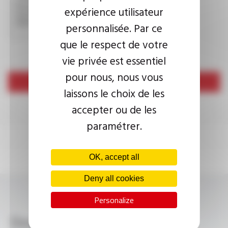
This question is used to verify whether you are a human
expérience utilisateur
visitor or not in order to prevent automated spam
submissions.
personnalisée. Par ce
que le respect de votre
vie privée est essentiel
pour nous, nous vous
Send
laissons le choix de les
accepter ou de les
paramétrer.
OK, accept all
Deny all cookies
Personalize
Download