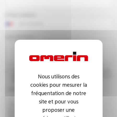
PHONE NUMBER
YOUR MESSAGE
I agree that the information entered may be used in connection
Nous utilisons des
with my request for information. For further information, please
consult the
privacy policy.
cookies pour mesurer la
CAPTCHA
fréquentation de notre
site et pour vous
proposer une
This question is used to verify whether you are a human
visitor or not in order to prevent automated spam