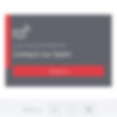
A QUESTION, AN INFORMATION?
Contact our team
Contact us
Follow-us