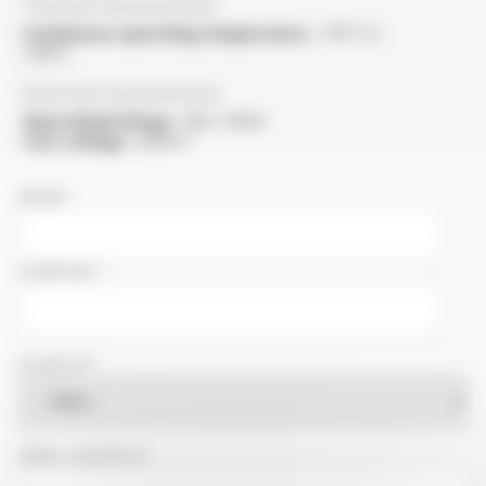
Thermal characteristics
Continuous operating temperature :
-15°C to
+110°C
Electrical characteristics
OperatingVoltage :
300 / 500V
Test voltage :
2000 V
NAME
COMPANY
COUNTRY
EMAIL ADDRESS