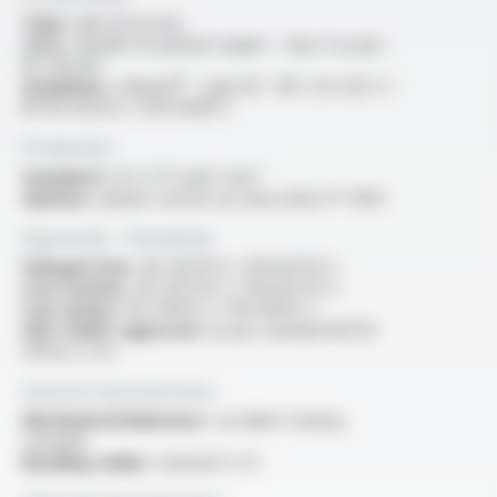
Type :
electrical wire
Core :
flexible tin-plated copper - class 5 as per
IEC 60228
Insulation :
Varpren® - type EI3 - NF C 32-525-1 /
NF EN 50525-1 / EN 50363-1
Production
Standard :
0.5, 0.75 and 1 mm²
Options :
please consult our data sheet FT 1304
Approvals - Standards
Halogen free :
IEC 60754-1 / EN 60754-1
Low toxicity :
IEC 60754-2 / EN 60754-2
Low smoke :
IEC 61034-2 / EN 61034-2
USE <HAR> approval :
as per standard NF EN
50525-2-42
General characteristics
Mechanical behaviour :
excellent tearing
strength
Bending radius :
minimal 5 x D