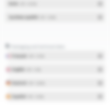
RoHs
- PDF - 0.01 Mo
Système qualité
- PDF - 1.03 Mo
Packaging and technical data
Français
- PDF - 5.17 Mo
English
- PDF - 5.1 Mo
Deutsch
- PDF - 5.28 Mo
Español
- PDF - 5.25 Mo