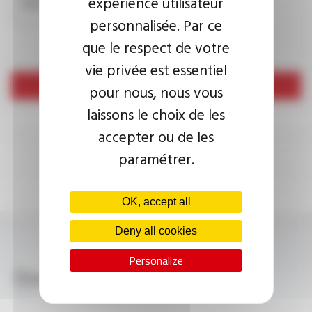
expérience utilisateur
submissions.
personnalisée. Par ce
que le respect de votre
vie privée est essentiel
Send
pour nous, nous vous
laissons le choix de les
accepter ou de les
paramétrer.
OK, accept all
Deny all cookies
Personalize
Download
VARPREN® H05G-K FT1304