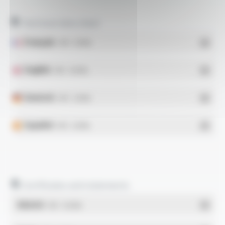
Technical data sheet
Français
- PDF - 0.33 Mo
English
- PDF - 0.34 Mo
Deutsch
- PDF - 0.33 Mo
Español
- PDF - 0.33 Mo
Certificates and statements
REACH
- PDF - 0.03 Mo