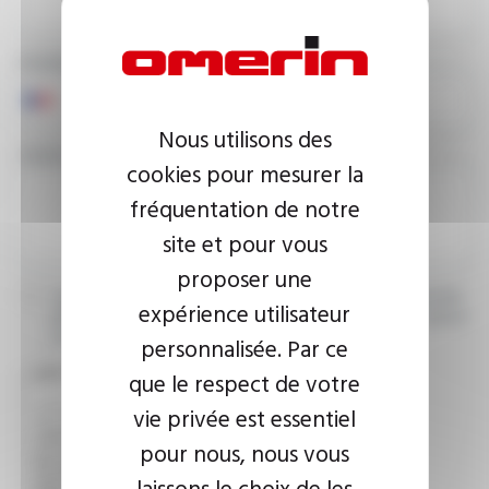
PHONE NUMBER
Nous utilisons des
YOUR MESSAGE
cookies pour mesurer la
fréquentation de notre
site et pour vous
proposer une
I agree that the information entered may be used in connection
expérience utilisateur
with my request for information. For further information, please
consult the
privacy policy.
personnalisée. Par ce
CAPTCHA
que le respect de votre
vie privée est essentiel
pour nous, nous vous
This question is used to verify whether you are a human
visitor or not in order to prevent automated spam
laissons le choix de les