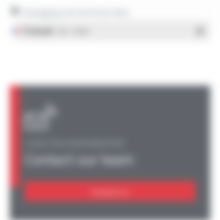
Packaging and technical data
Français
- PDF - 1.38 Mo
A QUESTION, AN INFORMATION?
Contact our team
Contact us