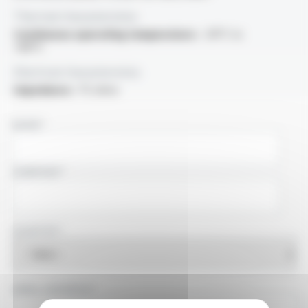
Thermal characteristics
Continuous operating temperature :
-30°C to
+80°C
Electrical characteristics
Impedance :
75 ohms
NAME
COMPANY
COUNTRY
EMAIL ADDRESS