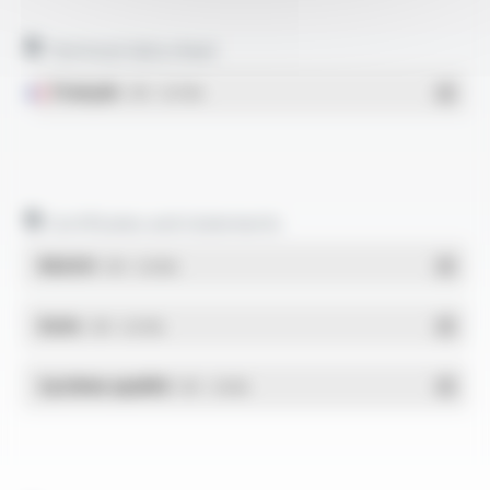
Technical data sheet
Français
- PDF - 0.07 Mo
Certificates and statements
REACH
- PDF - 0.03 Mo
RoHs
- PDF - 0.01 Mo
Système qualité
- PDF - 1.03 Mo