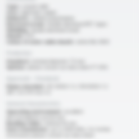
Type :
coaxial cable
Core :
rigid bare copper
Dielectric :
cellular polyethylene
Electrical screen :
double aluminium/PET tapes
Shielding :
double aluminium braid
Sheath :
PVC
Colour of outer cable sheath :
white RAL 9003
Production
Standard :
nominal diameter 7.0 mm
Options :
please consult our data sheet FT 5012
Approvals - Standards
Flame retardant :
IEC 60332-1-2 / EN 60332-1-2
/NF C 32-070 test C2
General characteristics
Operating environment :
excellent
electromagnetic protection
Bending radius :
minimal 40 mm
Data transmission :
up to 3000 MHz, for further
information please consult our data sheet