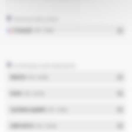
Technical data sheet
Français
- PDF - 1.59 Mo
Certificates and statements
REACH
- PDF - 0.03 Mo
RoHs
- PDF - 0.01 Mo
Système qualité
- PDF - 1.03 Mo
DdP-DATA
- PDF - 0.02 Mo