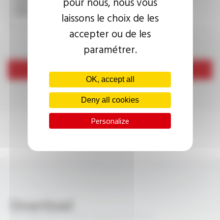
pour nous, nous vous
visitor or not in order to prevent automated spam
submissions.
laissons le choix de les
accepter ou de les
paramétrer.
Send
OK, accept all
Deny all cookies
Personalize
Download
TS CABLES® 17 VRtC classe A FT5013