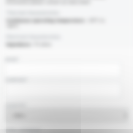
information please consult our data sheet
Thermal characteristics
Continuous operating temperature :
-30°C to
+80°C
Electrical characteristics
Impedance :
75 ohms
NAME
COMPANY
COUNTRY
EMAIL ADDRESS