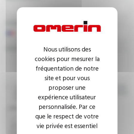
PHONE NUMBER
Nous utilisons des
YOUR MESSAGE
cookies pour mesurer la
fréquentation de notre
site et pour vous
proposer une
I agree that the information entered may be used in connection
with my request for information. For further information, please
expérience utilisateur
consult the
privacy policy.
personnalisée. Par ce
CAPTCHA
que le respect de votre
vie privée est essentiel
This question is used to verify whether you are a human