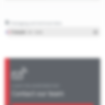
Packaging and technical data
Français
- PDF - 1.38 Mo
A QUESTION, AN INFORMATION?
Contact our team