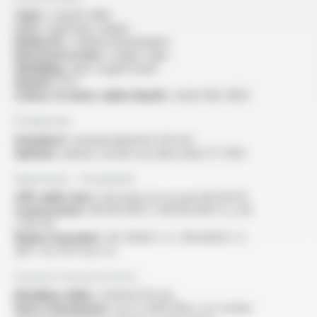
Type :
coaxial cable
Core :
rigid bare copper
Dielectric :
cellular polyethylene
Electrical screen :
copper tape
Shielding :
bare copper braid
Sheath :
PVC
Colour of outer cable sheath :
white RAL 9003
Production
Standard :
nominal diameter 6.8 mm
Options :
please consult our data sheet FT 5013
Approvals - Standards
CPR cable class :
Euroclass Eca as per EN 50575
Construction :
NF EN 50117-1, NF EN 50117-5, UTE
C 90-132
Flame retardant :
IEC 60332-1-2 / EN 60332-1-2
/NF C 32-070 test C2
General characteristics
Bending radius :
minimal 40 mm
Data transmission :
up to 3000 MHz, for further