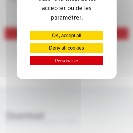
accepter ou de les
paramétrer.
Send
OK, accept all
Deny all cookies
Personalize
Download
PROFIPLAST® TWISTE FT1016