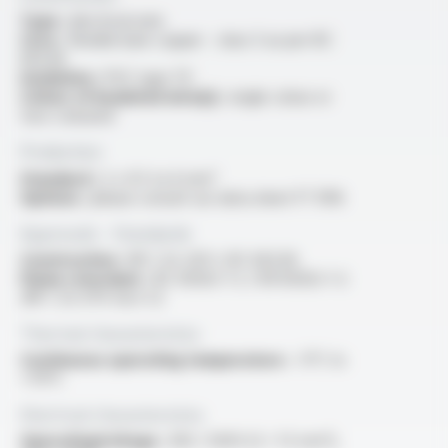
Type :
electrical wire
Core :
flexible bare copper - class 5 as per IEC
60228
Insulation :
PVC type TI1
Colour of insulated wire(s) :
single colour or
two-coloured
Production
Standard :
2 x 0.5 to 6 mm²
Options :
please consult our data sheet FT 1016
Approvals - Standards
Construction :
NF C 32-201-1, IEC 60228
Flame retardant :
IEC 60332-1-2 / EN 60332-1-2
/NF C 32-070 test C2
Thermal characteristics
Continuous operating temperature :
-5°C to
+70°C
Electrical characteristics
OperatingVoltage :
300 / 500V (S < 1.5 mm²),