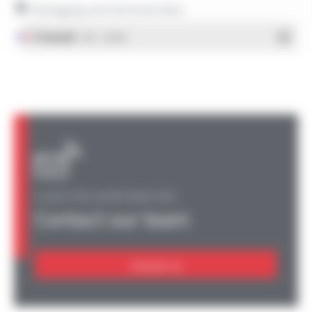
Packaging and technical data
Français
- PDF - 1.38 Mo
A QUESTION, AN INFORMATION?
Contact our team
Contact us