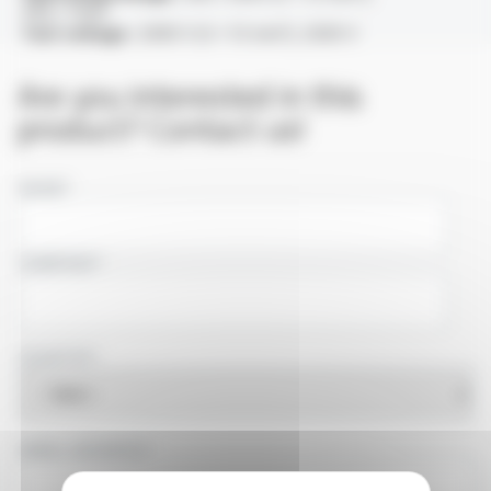
450 / 750V
Test voltage :
2000 V (S < 1.5 mm²), 2500 V
Are you interested in this
product? Contact us!
NAME
COMPANY
COUNTRY
EMAIL ADDRESS