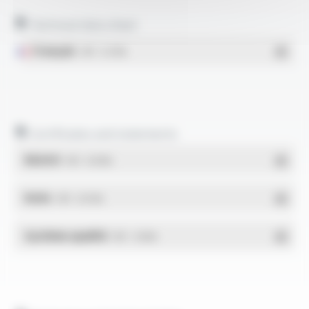
Technical data sheet
Français
- PDF - 0.27 Mo
Certificates and statements
REACH
- PDF - 0.03 Mo
RoHs
- PDF - 0.01 Mo
Système qualité
- PDF - 1.03 Mo