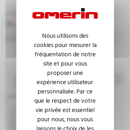
PHONE NUMBER
Nous utilisons des
YOUR MESSAGE
cookies pour mesurer la
fréquentation de notre
site et pour vous
proposer une
I agree that the information entered may be used in connection
expérience utilisateur
with my request for information. For further information, please
consult the
privacy policy.
personnalisée. Par ce
CAPTCHA
que le respect de votre
vie privée est essentiel
pour nous, nous vous
This question is used to verify whether you are a human
visitor or not in order to prevent automated spam
laissons le choix de les
submissions.