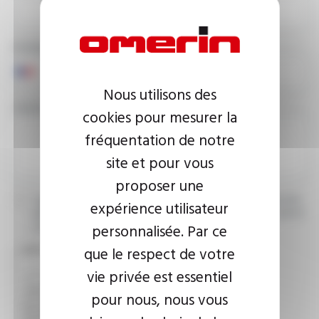
PHONE NUMBER
Nous utilisons des
YOUR MESSAGE
cookies pour mesurer la
fréquentation de notre
site et pour vous
proposer une
I agree that the information entered may be used in connection
expérience utilisateur
with my request for information. For further information, please
personnalisée. Par ce
consult the
privacy policy.
que le respect de votre
CAPTCHA
vie privée est essentiel
pour nous, nous vous
This question is used to verify whether you are a human