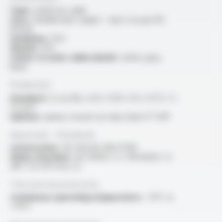
Type :
multicore cable
Core :
flexible bare copper - class 5 as per IEC
60228
Insulation :
PVC
Sheath :
PVC
Colour of outer cable sheath :
white, grey,
black
Production
Standard :
2x au 36x, 0.25 / 0.34 / 0.5 / 0.75 / 1 /
1.5 mm²
Options :
please consult our data sheet FT 3011
Approvals - Standards
Construction :
IEC 60228, DIN 47100
Flame retardant :
IEC 60332-1-2 / EN 60332-1-2
/NF C 32-070 test C2
Thermal characteristics
Continuous operating temperature :
-15°C to
+70°C