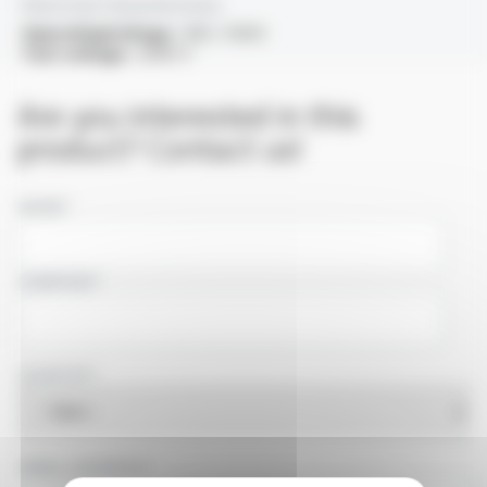
Electrical characteristics
OperatingVoltage :
300 / 500V
Test voltage :
2000 V
Are you interested in this
product? Contact us!
NAME
COMPANY
COUNTRY
EMAIL ADDRESS