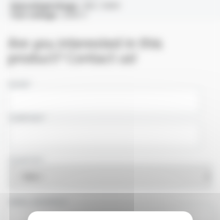
OperatingVoltage :
300 / 500V
Test voltage :
2000 V
Are you interested in this
product? Contact us!
NAME
COMPANY
COUNTRY
EMAIL ADDRESS