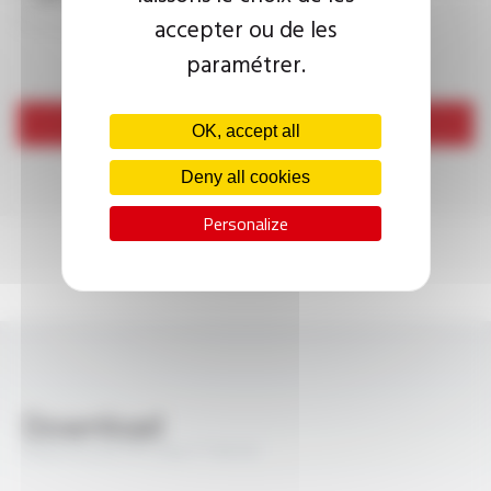
accepter ou de les
paramétrer.
Send
OK, accept all
Deny all cookies
Personalize
Download
PROFIPLAST® LiYw FT3010