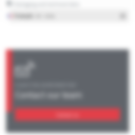
Packaging and technical data
Français
- PDF - 1.38 Mo
A QUESTION, AN INFORMATION?
Contact our team
Contact us