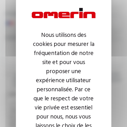
PHONE NUMBER
Nous utilisons des
YOUR MESSAGE
cookies pour mesurer la
fréquentation de notre
site et pour vous
proposer une
I agree that the information entered may be used in connection
expérience utilisateur
with my request for information. For further information, please
consult the
privacy policy.
personnalisée. Par ce
CAPTCHA
que le respect de votre
vie privée est essentiel
pour nous, nous vous
This question is used to verify whether you are a human
visitor or not in order to prevent automated spam
laissons le choix de les
submissions.