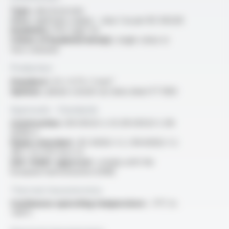
Type :
electrical wire
Core :
rigid bare copper - class 1 as per IEC 60228
Insulation :
PVC type TI3
Colour of insulated wire(s) :
single colour or
two-coloured
Production
Standard :
0.5 / 0.75 / 1 mm²
Options :
please consult our data sheet FT 1003
Approvals - Standards
Construction :
EN 50525-2-31, EN 50525-1, EN
50363-3
Flame retardant :
IEC 60332-1-2 / EN 60332-1-2
/NF C 32-070 test C2
USE <HAR> approval :
comply with the
European harmonisation (HAR)
Thermal characteristics
Continuous operating temperature :
-5°C to
+90°C