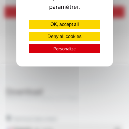
paramétrer.
Send
OK, accept all
Deny all cookies
Personalize
Download
PROFIPLAST® H05V2-U FT1003
Technical data sheet