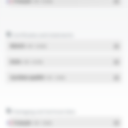
Français
- PDF - 0.55 Mo
Certificates and statements
REACH
- PDF - 0.03 Mo
RoHs
- PDF - 0.01 Mo
Système qualité
- PDF - 1.03 Mo
Packaging and technical data
Français
- PDF - 1.38 Mo