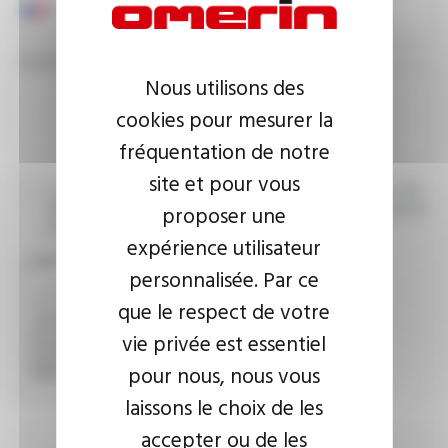
YOUR MESSAGE
Nous utilisons des
cookies pour mesurer la
fréquentation de notre
site et pour vous
I agree that the information entered may be used in connection
proposer une
with my request for information. For further information, please
consult the
privacy policy.
expérience utilisateur
CAPTCHA
personnalisée. Par ce
que le respect de votre
vie privée est essentiel
This question is used to verify whether you are a human
visitor or not in order to prevent automated spam
pour nous, nous vous
submissions.
laissons le choix de les
accepter ou de les