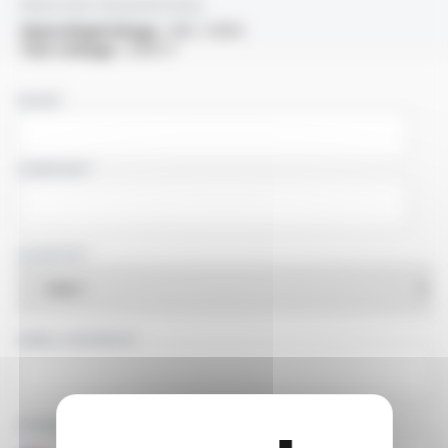
Electrical characteristics
OperatingVoltage :
300 / 500V
Test voltage :
2000 V
NAME
COMPANY
COUNTRY
EMAIL ADDRESS
PHONE NUMBER