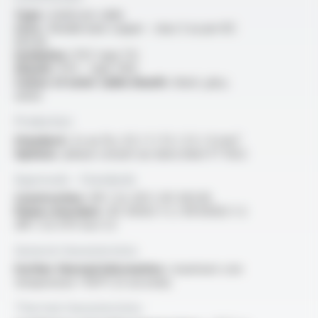
Type :
multicore cable
Core :
flexible bare copper - class 5 as per IEC
60228
Insulation :
PVC type TI2
Sheath :
PVC - type TM2
Colour of outer cable sheath :
black, grey,
white
Production
Standard :
2x au 12x, 0.5 / 1 / 1.5 / 2.5 / 4 mm²
Options :
please consult our data sheet FT 1022
Approvals - Standards
Construction :
NF C 32-201-1, IEC 60228
Flame retardant :
IEC 60332-1-2 / EN 60332-1-2
/NF C 32-070 test C2
General characteristics
Further thermal information :
maximum core
temperature +150°C (5 seconds)
Thermal characteristics