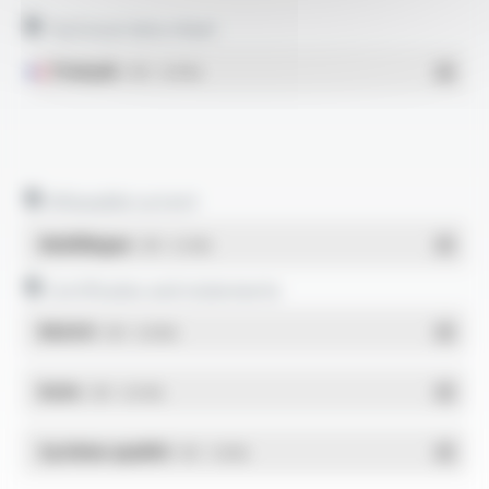
Technical data sheet
Français
- PDF - 0.18 Mo
Allowable current
Multilingue
- PDF - 0.12 Mo
Certificates and statements
REACH
- PDF - 0.03 Mo
RoHs
- PDF - 0.01 Mo
Système qualité
- PDF - 1.03 Mo