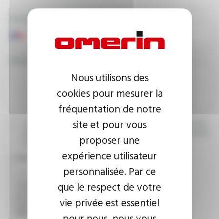
PHONE NUMBER
YOUR MESSAGE
Nous utilisons des
cookies pour mesurer la
fréquentation de notre
site et pour vous
I agree that the information entered may be used in connection
with my request for information. For further information, please
proposer une
consult the
privacy policy.
expérience utilisateur
CAPTCHA
personnalisée. Par ce
que le respect de votre
This question is used to verify whether you are a human
vie privée est essentiel
visitor or not in order to prevent automated spam
submissions.
pour nous, nous vous