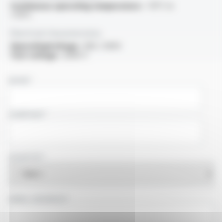
Continuous operating temperature :
-15°C to
+70°C
Electrical characteristics
OperatingVoltage :
300 / 500V
Test voltage :
2000 V
NAME
COMPANY
COUNTRY
EMAIL ADDRESS