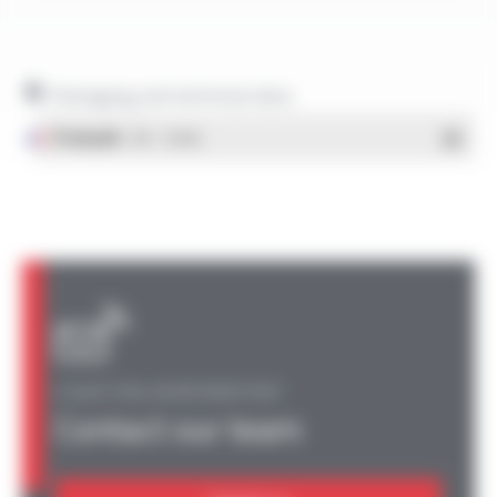
Packaging and technical data
Français
- PDF - 1.38 Mo
A QUESTION, AN INFORMATION?
Contact our team