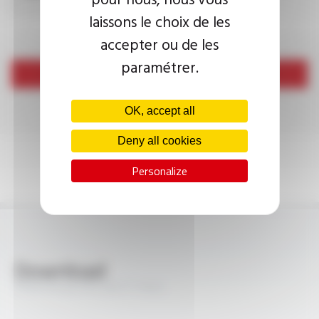
laissons le choix de les
accepter ou de les
paramétrer.
Send
OK, accept all
Deny all cookies
Personalize
Download
PROFIPLAST® CSR FT1022