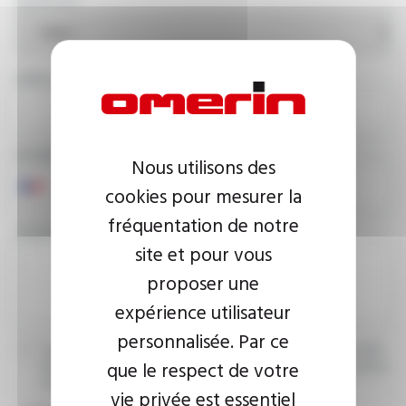
COUNTRY
EMAIL ADDRESS
PHONE NUMBER
Nous utilisons des
cookies pour mesurer la
fréquentation de notre
YOUR MESSAGE
site et pour vous
proposer une
expérience utilisateur
personnalisée. Par ce
I agree that the information entered may be used in connection
que le respect de votre
with my request for information. For further information, please
consult the
privacy policy.
vie privée est essentiel