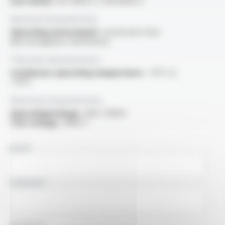
Low smoke :
IEC 61034-2 / EN 61034-2
General characteristics
Operating environment :
protection from
electromagnetic interference
Thermal characteristics
Continuous operating temperature :
-15°C to
+70°C
Electrical characteristics
OperatingVoltage :
600 / 1000V
Test voltage :
3000 V
NAME
COMPANY