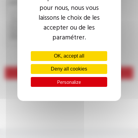
CAPTCHA
pour nous, nous vous
laissons le choix de les
accepter ou de les
This question is used to verify whether you are a human
visitor or not in order to prevent automated spam
paramétrer.
submissions.
OK, accept all
Deny all cookies
Send
Personalize