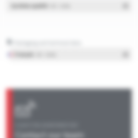
Système qualité
- PDF - 1.03 Mo
Packaging and technical data
Français
- PDF - 1.38 Mo
A QUESTION, AN INFORMATION?
Contact our team