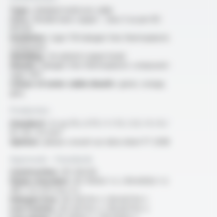
Type :
shielded multicore cable
Core :
flexible bare copper - class 5 as per IEC
60228
Insulation :
type TI6 halogen free thermoplastic
compound
Shielding :
tin-plated copper braid
Sheath :
halogen free thermoplastic compound -
type TM7
Colour of outer cable sheath :
green, orange,
grey
Production
Standard :
2x au 37x, 0.75 / 1 / 1.5 / 2.5 / 4 / 6 /
10 / 16 / 25 mm²
Options :
please consult our data sheet FT 2038
Approvals - Standards
Construction :
IEC 60228
Flame retardant :
IEC 60332-1-2 / EN 60332-1-2
/NF C 32-070 test C2
Halogen free :
IEC 60754-1 / EN 60754-1
Low toxicity :
IEC 60754-2 / EN 60754-2