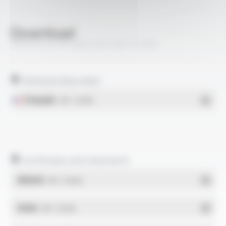
Download
PROFIPLAST® 1000 LSZH BE FT2038
Technical data sheet
Français
- PDF - 0.24 Mo
Certificates and statements
REACH
- PDF - 0.03 Mo
RoHs
- PDF - 0.01 Mo