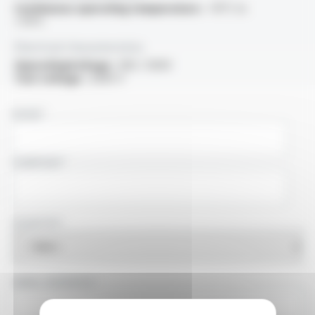
Continuous operating temperature :
-15°C to
+70°C
Electrical characteristics
OperatingVoltage :
300 / 500V
Test voltage :
2000 V
NAME
COMPANY
COUNTRY
EMAIL ADDRESS