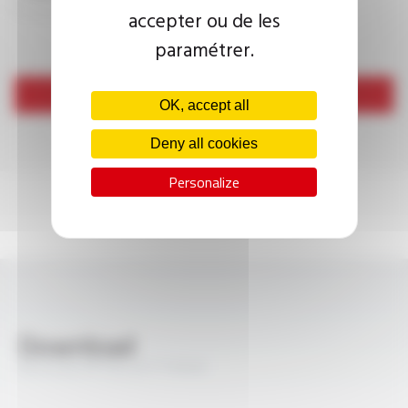
accepter ou de les
paramétrer.
Send
OK, accept all
Deny all cookies
Personalize
Download
OILPLAST® YSL-JZ FT3020