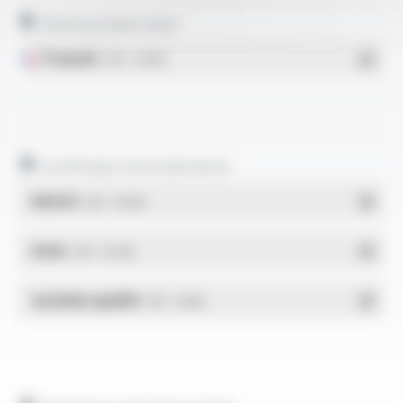
Technical data sheet
Français
- PDF - 0.24 Mo
Certificates and statements
REACH
- PDF - 0.03 Mo
RoHs
- PDF - 0.01 Mo
Système qualité
- PDF - 1.03 Mo