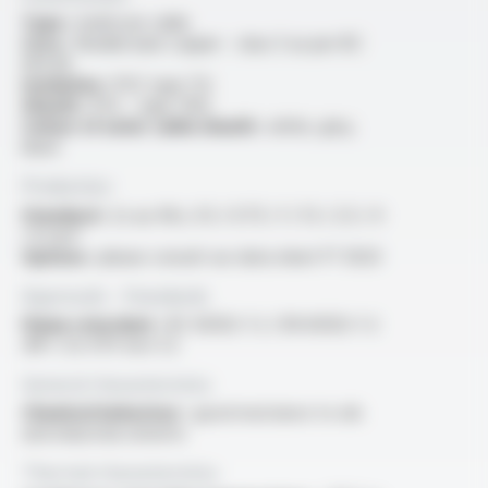
Type :
multicore cable
Core :
flexible bare copper - class 5 as per IEC
60228
Insulation :
PVC type TI2
Sheath :
PVC - type TM2
Colour of outer cable sheath :
white, grey,
black
Production
Standard :
2x au 40x, 0.5 / 0.75 / 1 / 1.5 / 2.5 / 4
/ 6 mm²
Options :
please consult our data sheet FT 3020
Approvals - Standards
Flame retardant :
IEC 60332-1-2 / EN 60332-1-2
/NF C 32-070 test C2
General characteristics
Chemical behaviour :
good resistance to oils
and industrial solvents
Thermal characteristics