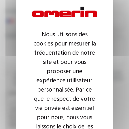
PHONE NUMBER
Nous utilisons des
YOUR MESSAGE
cookies pour mesurer la
fréquentation de notre
site et pour vous
proposer une
I agree that the information entered may be used in connection
expérience utilisateur
with my request for information. For further information, please
consult the
privacy policy.
personnalisée. Par ce
CAPTCHA
que le respect de votre
vie privée est essentiel
pour nous, nous vous
This question is used to verify whether you are a human
visitor or not in order to prevent automated spam
laissons le choix de les
submissions.