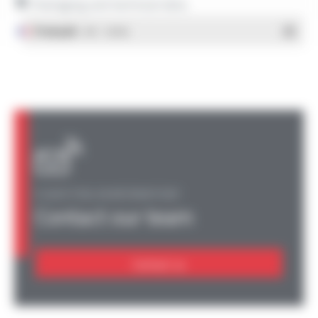
Packaging and technical data
Français
- PDF - 1.38 Mo
A QUESTION, AN INFORMATION?
Contact our team
Contact us