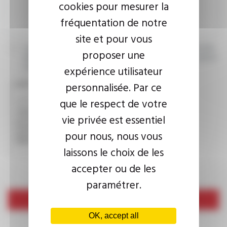
cookies pour mesurer la
fréquentation de notre
site et pour vous
I agree that the information entered may be used in connection
proposer une
with my request for information. For further information, please
consult the
privacy policy.
expérience utilisateur
personnalisée. Par ce
CAPTCHA
que le respect de votre
vie privée est essentiel
This question is used to verify whether you are a human
pour nous, nous vous
visitor or not in order to prevent automated spam
submissions.
laissons le choix de les
accepter ou de les
paramétrer.
Send
OK, accept all