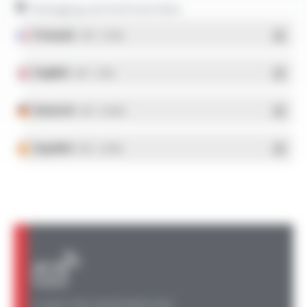
Packaging and technical data
Français
- PDF - 5.17 Mo
English
- PDF - 5.1 Mo
Deutsch
- PDF - 5.28 Mo
Español
- PDF - 5.25 Mo
A QUESTION, AN INFORMATION?