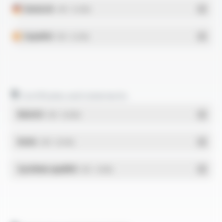
Deutsch
- PDF - 0.22 Mo
Español
- PDF - 0.21 Mo
Certificates and statements
REACH
- PDF - 0.03 Mo
RoHs
- PDF - 0.01 Mo
Système qualité
- PDF - 1.03 Mo