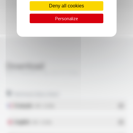
Deny all cookies
Personalize
Download
MULTIMAX® CF BL 331 FT7204
Technical data sheet
Français
- PDF - 0.21 Mo
English
- PDF - 0.21 Mo