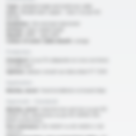
Type :
shielded single and multicore cable
Core :
flexible bare copper - class 5 as per IEC
60228
Insulation :
fire resistant elastomer
Armour :
bare copper braid
Sheath :
HFFR - type SHF1
Colour of outer cable sheath :
orange
Production
Standard :
1x au 37x (depends on cross sections)
1 to 300 mm²
Options :
please consult our data sheet FT 7204
Application
Marine, naval :
fixed installation on board ships
Approvals - Standards
Marine, naval :
manufacture and test as per IEC
60092-350, dimensions as per IEC 60092-353,
BVM certification
Fire resistance :
IEC 60331-1 or IEC 60331-2: 120
minutes