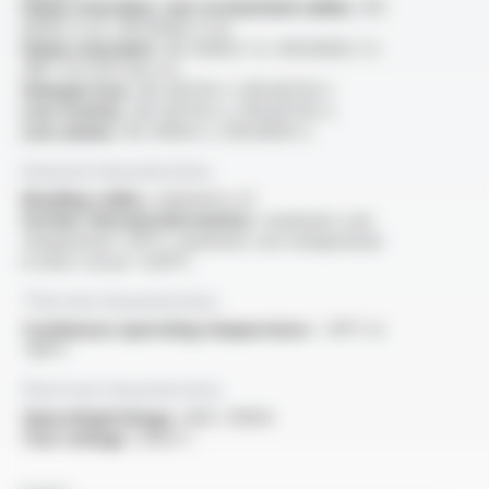
Flame retardant, test on bunched cables :
IEC
60332-3-22 / EN 60332-3-22
Flame retardant :
IEC 60332-1-2 / EN 60332-1-2
/NF C 32-070 test C2
Halogen free :
IEC 60754-1 / EN 60754-1
Low toxicity :
IEC 60754-2 / EN 60754-2
Low smoke :
IEC 61034-2 / EN 61034-2
General characteristics
Bending radius :
minimal 6 x D
Further thermal information :
maximum core
temperature +95°C, maximum core temperature
in short-circuit +250°C
Thermal characteristics
Continuous operating temperature :
-30°C to
+80°C
Electrical characteristics
OperatingVoltage :
600 / 1000V
Test voltage :
3500 V