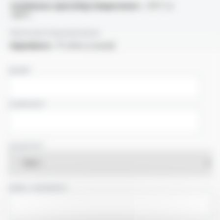
Continuous operating temperature :
-30°C to
+80°C
Electrical characteristics
Impedance :
75 ohms (coaxial)
NAME
COMPANY
COUNTRY
EMAIL ADDRESS