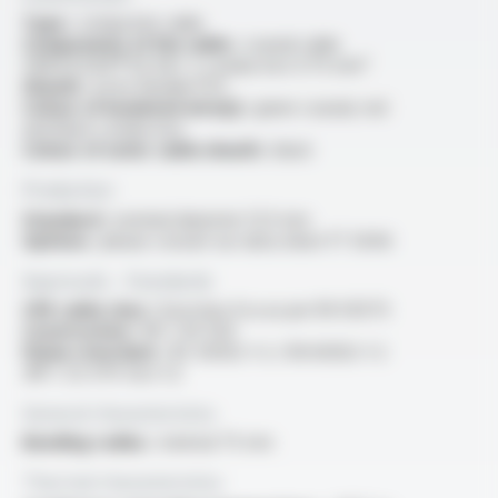
Type :
composite cable
Components of the cable :
coaxial cable
VIDEOCOAX® KX 6A+ 2 conductors 0.75 mm²
Sheath :
extra flexible PVC
Colour of insulated wire(s) :
green coaxial, red
and black conductors
Colour of outer cable sheath :
black
Production
Standard :
nominal diameter 12.0 mm
Options :
please consult our data sheet FT 5046
Approvals - Standards
CPR cable class :
Euroclass Eca as per EN 50575
Construction :
NF C 93-550
Flame retardant :
IEC 60332-1-2 / EN 60332-1-2
/NF C 32-070 test C2
General characteristics
Bending radius :
minimal 75 mm
Thermal characteristics