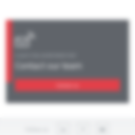
A QUESTION, AN INFORMATION?
Contact our team
Contact us
Follow-us