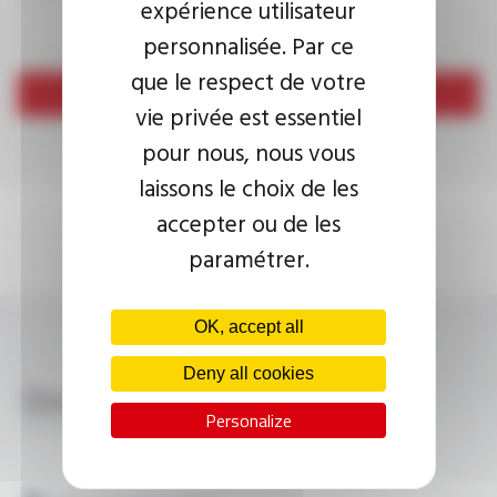
expérience utilisateur
personnalisée. Par ce
que le respect de votre
Send
vie privée est essentiel
pour nous, nous vous
laissons le choix de les
accepter ou de les
paramétrer.
OK, accept all
Deny all cookies
Download
Personalize
MULTI-VX® 1024 FT5046