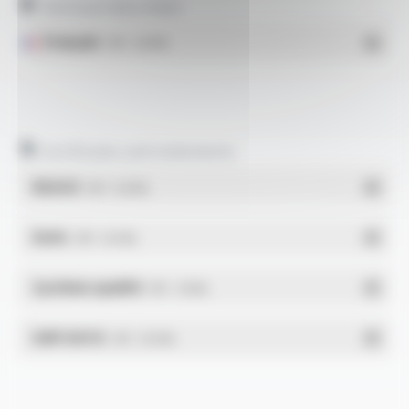
Technical data sheet
Français
- PDF - 0.96 Mo
Certificates and statements
REACH
- PDF - 0.03 Mo
RoHs
- PDF - 0.01 Mo
Système qualité
- PDF - 1.03 Mo
DdP-DATA
- PDF - 0.02 Mo