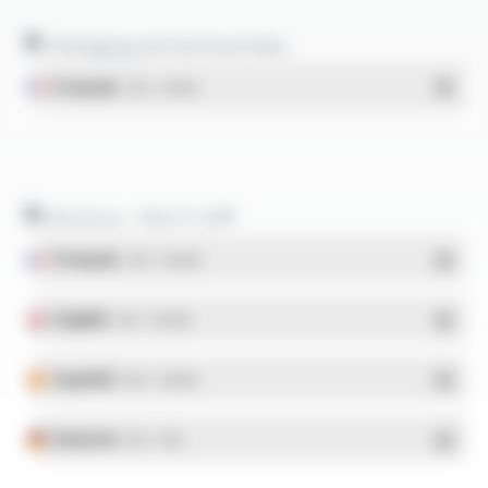
Packaging and technical data
Français
- PDF - 1.38 Mo
Brochure - MULTI-VX®
Français
- PDF - 2.98 Mo
English
- PDF - 2.98 Mo
Español
- PDF - 2.98 Mo
Deutsch
- PDF - 3 Mo