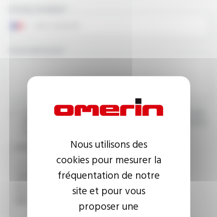
PHONE NUMBER
YOUR MESSAGE
I agree that the information entered may be used in connection
with my request for information. For further information, please
consult the
privacy policy.
Nous utilisons des
CAPTCHA
cookies pour mesurer la
fréquentation de notre
This question is used to verify whether you are a human
site et pour vous
visitor or not in order to prevent automated spam
submissions.
proposer une