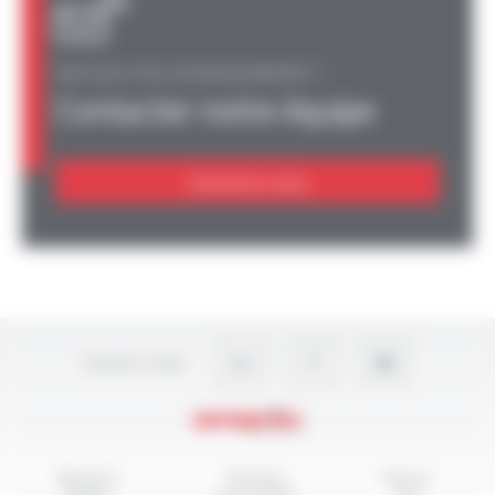
UNE QUESTION, UN RENSEIGNEMENT ?
Contacter notre équipe
Contactez-nous
Suivez-nous
Mentions
Données
Plan du