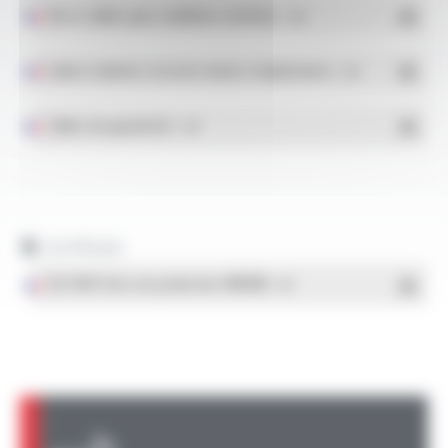
Fils et câbles pour conditions extrêmes
- PDF
Gaines isolantes tressées hautes températures
- PDF
Câbles de pyrométrie
- PDF
Certificats
ISO 9001 Sites de production OMERIN
- PDF