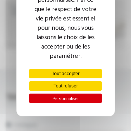
que le respect de votre
Gaines tressées haute
température
vie privée est essentiel
pour nous, nous vous
laissons le choix de les
accepter ou de les
paramétrer.
Tout accepter
Tout refuser
Téléchargements
Personnaliser
Industrie Lourde
Catalogues