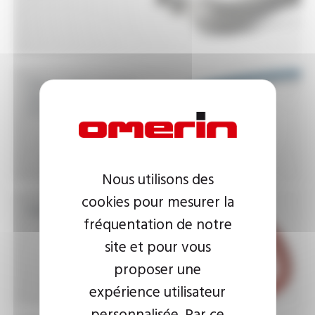
:
UL, CSA
garantissant une haute fiabilité et qualité.
Fils et câbles hautes
températures inférieur
à 280°C
Nous utilisons des
cookies pour mesurer la
Gaines Anti-feu
fréquentation de notre
site et pour vous
proposer une
expérience utilisateur
personnalisée. Par ce