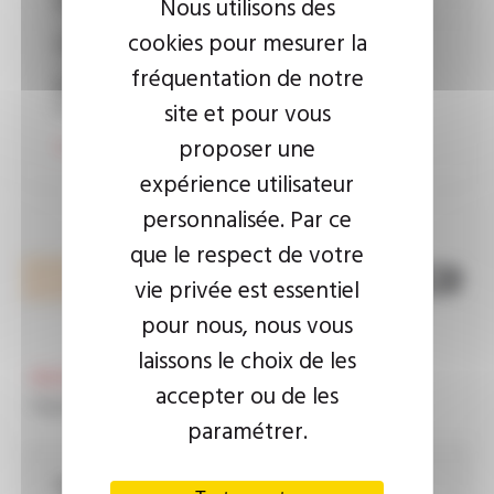
Matière :
Nous utilisons des
composites
cookies pour mesurer la
Ame :
cuivre nickelé ou nickel
fréquentation de notre
Homologation :
UL
site et pour vous
proposer une
Voir le produit
expérience utilisateur
personnalisée. Par ce
que le respect de votre
vie privée est essentiel
pour nous, nous vous
laissons le choix de les
SILICABLE®
accepter ou de les
Reference
Style 5335
paramétrer.
Température :