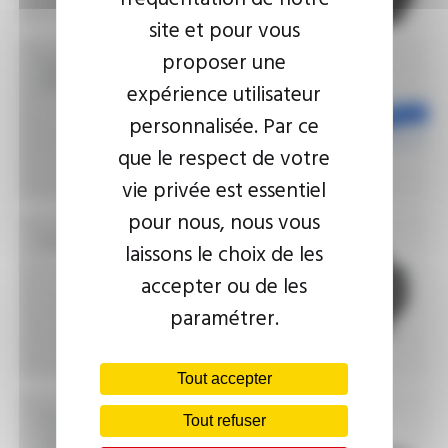
site et pour vous
proposer une
Cordons de puissance
connectés
expérience utilisateur
personnalisée. Par ce
que le respect de votre
vie privée est essentiel
pour nous, nous vous
Cordons spiralés
laissons le choix de les
accepter ou de les
paramétrer.
Tout accepter
Fil isolé céramique
Tout refuser
miniature haute