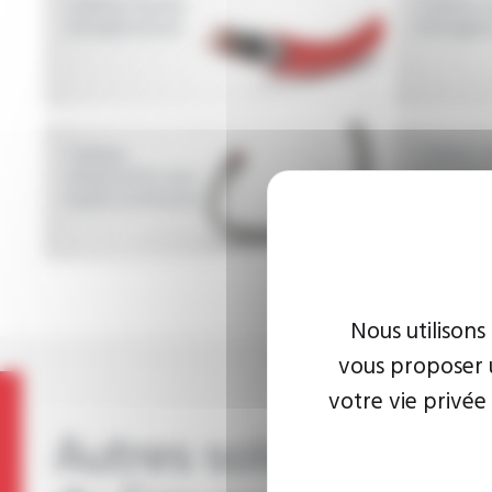
Câbles haute
Câbles 
température
halogèn
Câbles
Câbles 
résistants aux
halogèn
hydrocarbures
Nous utilisons
vous proposer u
votre vie privée
Autres solutions