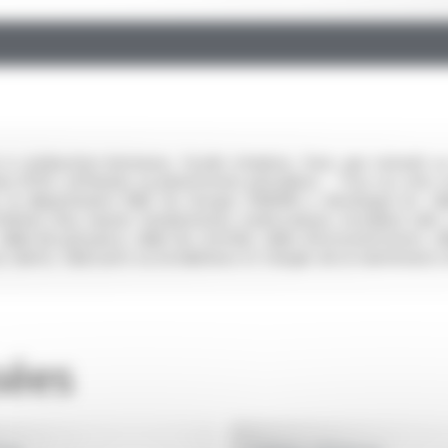
 à combustion biomasse, fossile (charbon, fioul, gaz naturel) ou
s ATEX, raffineries ou plateformes pétrolières… Tous ces sites o
e, le département R&D du Groupe OMERIN a développé les câ
trêmes (feu, hautes températures, hydrocarbure, brouillard salin.
 câble de puissance, câble de contrôle, câble d’instrumentation, c
clients, fabricants ou installateurs et chargés de la maintenance d
sées