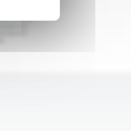
fants pour le
 tempéature
en industrie
ue