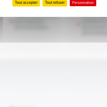
Personnaliser
Tout accepter
Tout refuser
Câbles d’alimentation
Câbles chauf
pour panneaux
maintien en
photovoltaïques
des process 
pétrochimiq