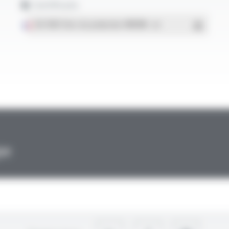
Certificats
ISO 9001 Sites de production OMERIN
- PDF
pe