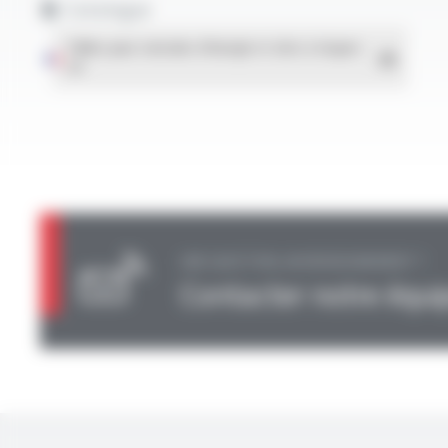
Catalogue
Câbles pour centrales d'énergie et sites à risques
-
PDF
UNE QUESTION, UN RENSEIGNEMENT ?
Contacter notre équi