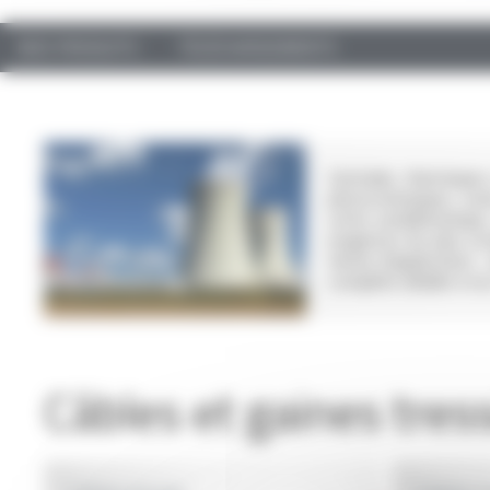
NOS PRODUITS
TÉLÉCHARGEMENTS
Centrales thermiques
photovoltaïques, zone
cette problématiqu
exigences les plus ex
terme d’application :
complète dédiée à nos 
Câbles et gaines tres