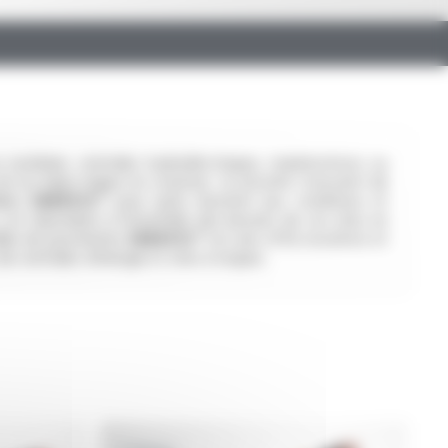
 nucléaire, centrales hydroélectriques, marémotrices ou
nt un enjeu majeur en commun : la sécurité. Conscient de
bles
ENERSYL®
pour qu’ils résistent aux conditions et
..) et répondent à l’ensemble des besoins de ces sites en
âble de pyrométrie.
ENERSYL®
est une offre novatrice et
e centrales d’énergie et sites à risques.