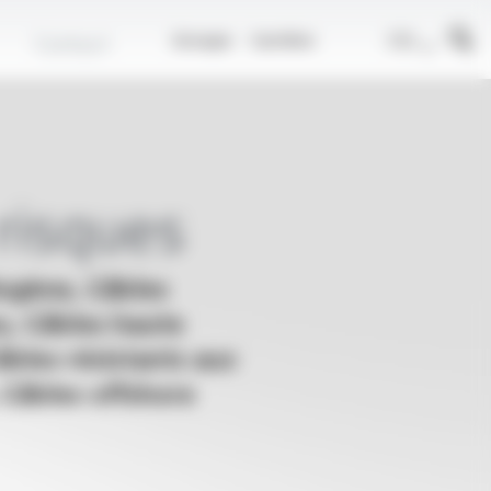
r
FR
Contact
Groupe
Carrière
 risques
logène, Câbles
eu, Câbles haute
bles résistants aux
 Câbles offshore