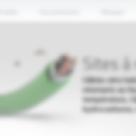
Applique
roduits
Documentation
Marques
Sites à
Câbles zéro ha
résistants au f
température, Câ
hydrocarbures,