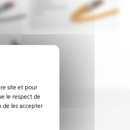
Câbles
résistants au
feu
re site et pour
ue le respect de
x de les accepter