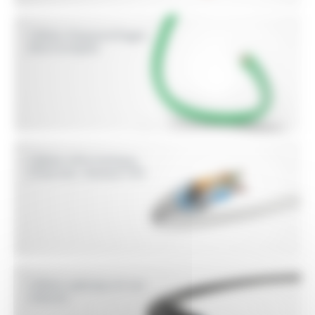
Câbles d'appareillages
électroniques
Câbles informatique,
Ethernet, réseaux VDI
Câbles spéciaux et sur
mesure