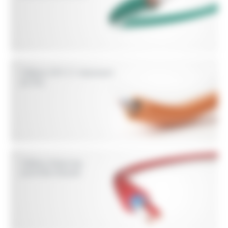
Construction (RPC) selon les Euroclasses Eca, Dca-
s2,d2,a1 et Cca-s1a,d1,a1. Nous proposons également
une offre de flexibles basse pression pour le sanitaire,
le chauffage et le génie climatique.
Câbles CR1 C1 résistant
au feu
Câbles d'alarme,
contrôle d'accès