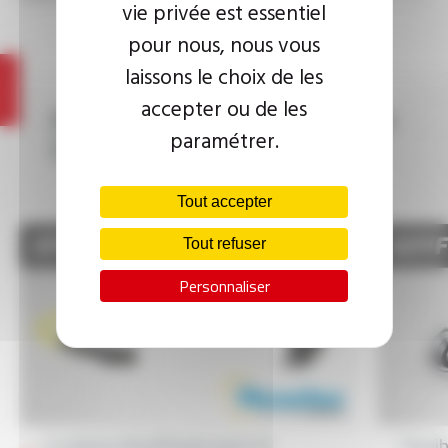
vie privée est essentiel
pour nous, nous vous
laissons le choix de les
accepter ou de les
Autres solutions du Groupe
paramétrer.
OMERIN
Tout accepter
Tout refuser
Personnaliser
Cordons chauffants pour le
Flexi