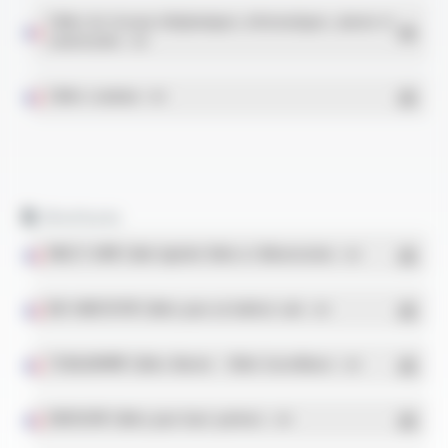
Câbles de réseaux téléphoniques, informatiques, alarme et
sonorisation
- PDF
Câbles coaxiaux
- PDF
Brochures
MULTI-VX® Câble hybride Vidéo et Alimentation
- PDF
BIO-HABITAT® Câbles pour un habitat sain
- PDF
TEXALARM® Câbles Alarme - Vidéo Surveillance
- PDF
ODIOSIS® Câbles pour haut-parleurs
- PDF