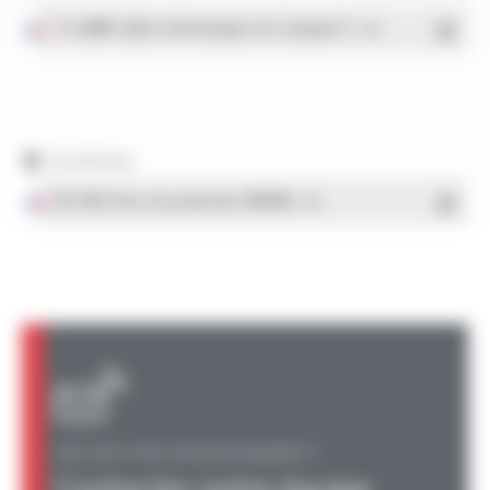
TS LAN® Câbles informatiques de catégorie 6
- PDF
Certificats
ISO 9001 Sites de production OMERIN
- PDF
UNE QUESTION, UN RENSEIGNEMENT ?
Contacter notre équipe