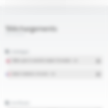
Téléchargements
Ferroviaire
Catalogue
Câbles pour le matériel roulant ferroviaire
- PDF
Gaines isolantes tressées
- PDF
Certificats