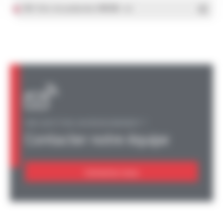
IRIS Sites de production OMERIN
- PDF
UNE QUESTION, UN RENSEIGNEMENT ?
Contacter notre équipe
Contactez-nous