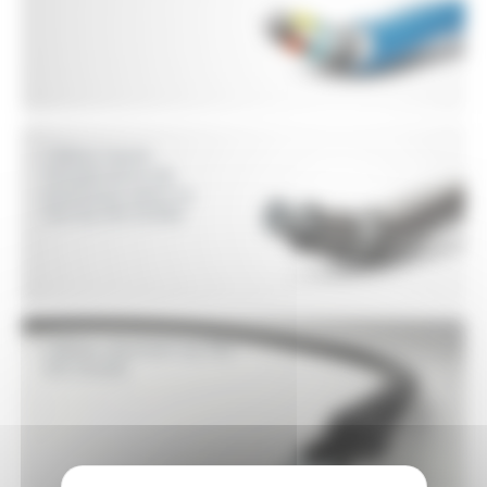
Câbles haute
température de
puissance selon la
norme EN 50382
Câbles résistant au feu
EN 50200