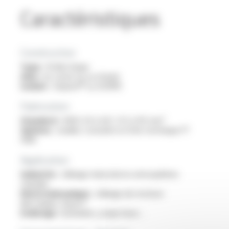
Caractéristiques
Construction
Type :
fil électrique
Ame :
en cuivre nu ou étamé
Isolant :
Varpren® ou XLFRPE
Fabrication
Standard :
AWG 20 à 3/0 / 0.5 à 95 mm²
Options :
veuillez consulter la fiche technique FT
1308
Application
Industrie :
câblage industriel en atmosphères
chaudes
Electromécanique :
câblage de moteurs
électriques classe F
Eclairage :
luminaires, projecteurs…