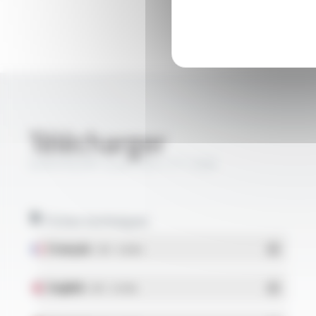
Télécharger
VARPREN® Style 3321 FT1308
Fiches techniques
Français
- PDF - 0.36 Mo
English
- PDF - 0.41 Mo