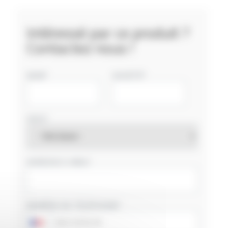
Intéressé par ce produit ?
Contactez nous !
NOM
SOCIÉTÉ
PAYS
ADRESSE E-MAIL
NUMÉRO DE TÉLÉPHONE