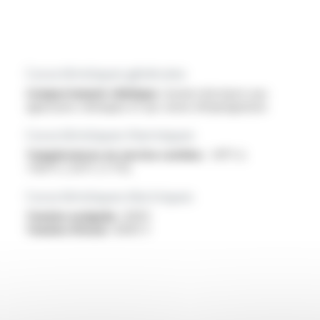
Caractéristiques générales
Comportement chimique :
bonne résistance aux
agressions chimiques et aux vernis d'imprégnation
Caractéristiques thermiques
Températures en service continu :
-30°C à
+150°C (-55°C cf. PV)
Caractéristiques électriques
Tension assignée :
600V
Tension d'essai :
6000 V