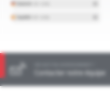
Deutsch
- PDF - 0.37 Mo
Español
- PDF - 0.41 Mo
UNE QUESTION, UN RENSEIGNEMENT ?
Contacter notre équipe