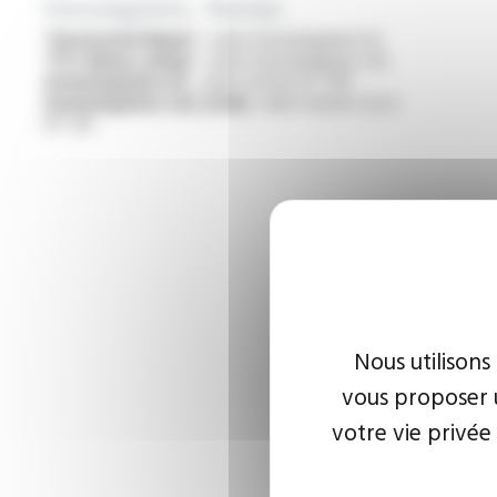
Homologations - Normes
“Horizontal flame” :
selon homologation UL
“FT2 flame rating” :
selon homologation cUL
Homologation UL :
selon norme UL 758
Homologation cUL (CSA) :
selon norme C22.2
N° 210
Nous utilisons
vous proposer u
votre vie privée