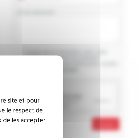
VOTRE MESSAGE
J’accepte que les informations saisies soient
exploitées dans le cadre de ma demande
d’informations. Pour plus d’informations, consultez
la
politique de confidentialité.
CAPTCHA
re site et pour
ue le respect de
x de les accepter
Envoyer