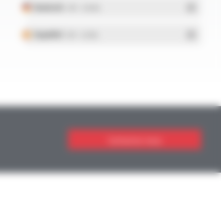
Deutsch
- PDF - 5.28 Mo
Español
- PDF - 5.25 Mo
Contactez-nous