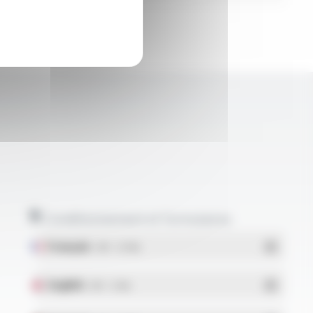
Conditionnement et formulaires
Français
- PDF - 5.17 Mo
English
- PDF - 5.1 Mo