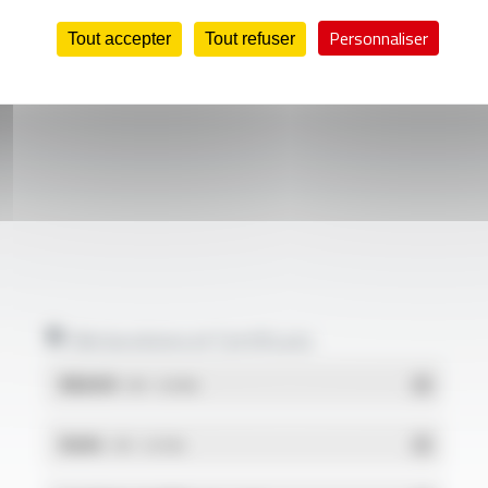
Personnaliser
Tout accepter
Tout refuser
Déclarations et Certificats
REACH
- PDF - 0.03 Mo
RoHs
- PDF - 0.01 Mo