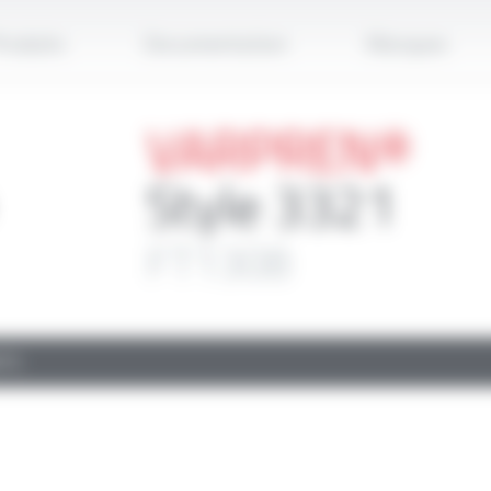
Applique
roduits
Documentation
Marques
VARPREN®
Style 3321
FT1308
TS