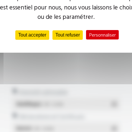
 est essentiel pour nous, nous vous laissons le choi
ou de les paramétrer.
Personnaliser
Tout accepter
Tout refuser
Intensité admissible
Multilingue
- PDF - 0.22 Mo
Déclarations et Certificats
REACH
- PDF - 0.03 Mo