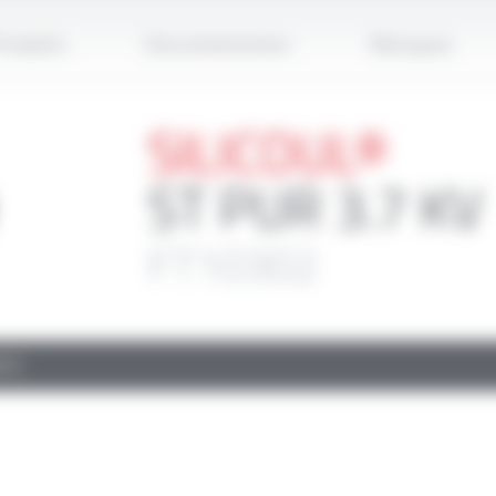
Applique
roduits
Documentation
Marques
SILICOUL®
ST PUR 3.7 KV
FT10302
TS