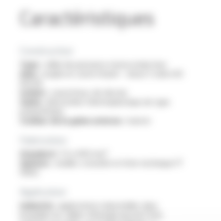
Caractéristiques
Construction
Type :
câble de puissance monoconducteur
Ame :
souple en cuivre étamé - classe 5 selon IEC
60228
Isolant :
caoutchouc de silicone
Gaine :
élastomère thermoplastique de type
polyuréthane
Couleur de la gaine externe :
marron
Fabrication
Standard :
1.5 à 400 mm²
Options :
veuillez consulter la fiche technique FT
10302
Application
Industrie :
applications industrielles dans
lesquelles les câbles d'énergie peuvent être