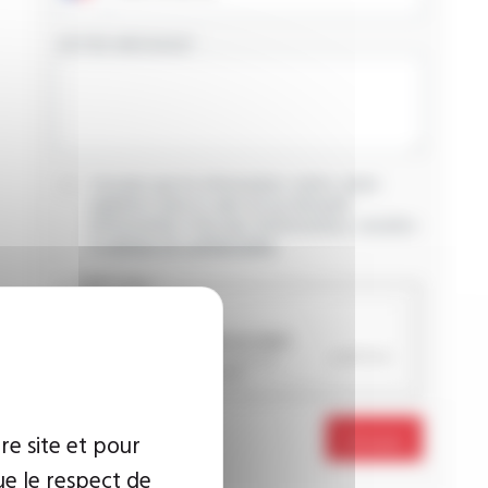
VOTRE MESSAGE
J’accepte que les informations saisies soient
exploitées dans le cadre de ma demande
d’informations. Pour plus d’informations, consultez
la
politique de confidentialité.
CAPTCHA
re site et pour
Envoyer
ue le respect de