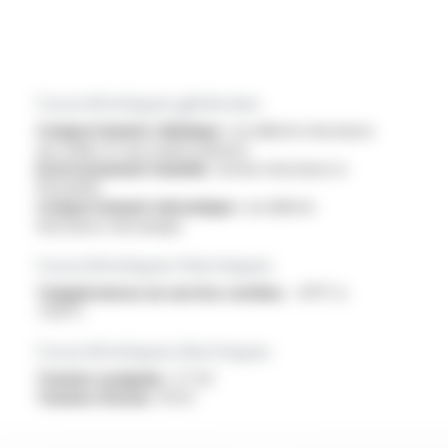
Caractéristiques générales
Comportement chimique :
excellente résistance
aux huiles et aux hydrocarbures
Environnement humide :
bonne résistance à
l'humidité
Comportement mécanique :
excellente
résistance mécanique
Caractéristiques thermiques
Températures en service continu :
-40°C à
+150°C
Caractéristiques électriques
Tension assignée :
3.7 kV
Tension d'essai :
10 kV