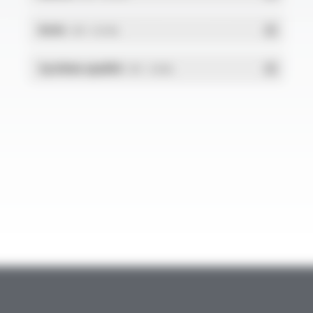
RoHs
- PDF - 0.01 Mo
Système qualité
- PDF - 1.03 Mo