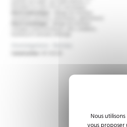
exposés aux huiles, aux hydrocarbures, à
l'humidité ou à des efforts mécaniques
Electromécanique :
câblage de machines
tournantes (moteurs, alternateurs, générateurs)
Electrotechnique :
câblage de machines
statiques (transformateurs, selfs, onduleurs,
hacheurs) et armoires d'énergie
Homologations - Normes
Construction :
IEC 60228
Nous utilisons
vous proposer u