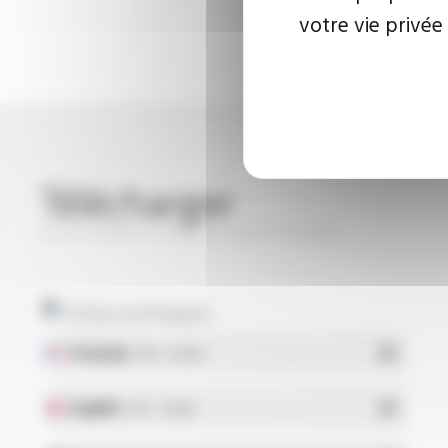
votre vie privée
Télécharger
SILICOUL® ST PUR 3.7 KV FT10302
Fiches techniques
Français
- PDF - 0.22 Mo
English
- PDF - 0.22 Mo