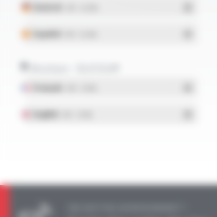
Deutsch
- PDF - 0.22 Mo
Español
- PDF - 0.22 Mo
Brochure - SILICOUL®
Français
- PDF - 1.37 Mo
English
- PDF - 1.37 Mo
UNE QUESTION, UN RENSEIGNEMENT ?