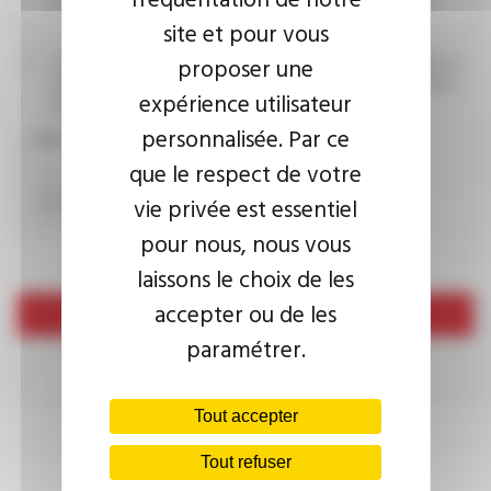
site et pour vous
proposer une
J’accepte que les informations saisies soient exploitées dans le
cadre de ma demande d’informations. Pour plus d’informations,
expérience utilisateur
consultez la
politique de confidentialité.
personnalisée. Par ce
CAPTCHA
que le respect de votre
vie privée est essentiel
pour nous, nous vous
laissons le choix de les
accepter ou de les
Envoyer
paramétrer.
Tout accepter
Tout refuser