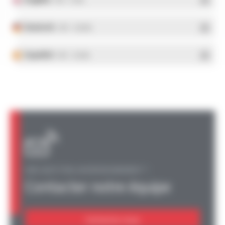
- PDF - 5.1 Mo
Deutsch
- PDF - 5.28 Mo
Español
- PDF - 5.25 Mo
UNE QUESTION, UN RENSEIGNEMENT ?
Contacter notre équipe
Contactez-nous