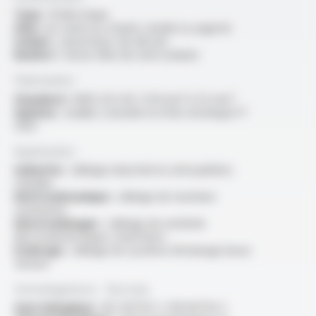
Type :
fil électrique
Ame :
en cuivre nu, étamé, nickelé ou argenté
Isolant :
caoutchouc de silicone
Renfort :
tresse fibre de verre enduite
Fabrication
Standard :
AWG 26 à 16 / 0.13 mm² à 1.5 mm²
Options :
veuillez consulter la fiche technique FT
1205
Application
Industrie :
câblage industriel en atmosphères
chaudes
Electromécanique :
câblage de machines
tournantes
Electroménager :
câblage de matériels
électrodomestiques chauffants
Eclairage :
câblage de système d’éclairage basse
tension
Homologations - Normes
Sans halogènes :
IEC 60754-1 / EN 60754-1