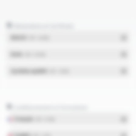
Déclarations et Certificats
REACH
- PDF - 0.03 Mo
RoHs
- PDF - 0.01 Mo
Système qualité
- PDF - 1.03 Mo
Conditionnement et formulaires
Français
- PDF - 5.17 Mo
English