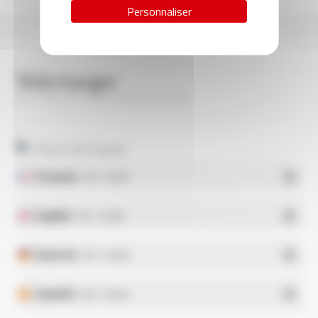
Personnaliser
Télécharger
SILICABLE® Style 3068 FT1205
Fiches techniques
Français
- PDF - 0.33 Mo
English
- PDF - 0.34 Mo
Deutsch
- PDF - 0.34 Mo
Español
- PDF - 0.38 Mo