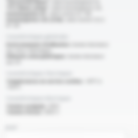
“Horizontal flame” :
selon homologation UL
“FT2 flame rating” :
selon homologation cUL
Homologation UL :
selon norme UL 758
Homologation cUL (CSA) :
selon norme C22.2
N° 210
Caractéristiques générales
Environnement d'utilisation :
bonne résistance
aux chocs thermiques
Eléments atmosphériques :
bonne résistance
aux UV
Caractéristiques thermiques
Températures en service continu :
-60°C à
+150°C
Caractéristiques électriques
Tension assignée :
300V
Tension d'essai :
3000 V
NOM