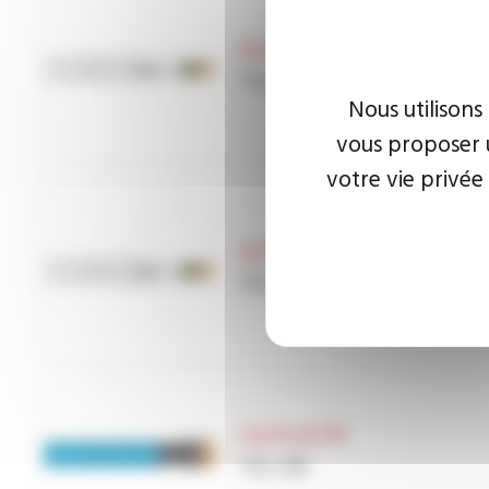
OILPLAST®
Reference
YSL-C
Nous utilisons
vous proposer u
votre vie privée
OILPLAST®
Reference
YSL-Q
OILPLAST®
Reference
YSL-EB