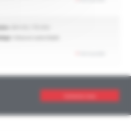
ion :
50 V A.C / 75 V D.C
dage :
tresse en cuivre étamé
Voir le produit
Contactez-nous