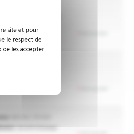
ion :
300/500 V
dage :
tresse en cuivre étamé
re site et pour
Voir le produit
ue le respect de
x de les accepter
ion :
300/500 V
ion :
armée
Voir le produit
ion :
50 V A.C / 75 V D.C
isation :
sécurité intrinsèque
Voir le produit