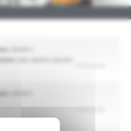
ion :
300/500 V
stance :
huiles, lubrifiants industriels
Voir le produit
ion :
300/500 V
Voir le produit