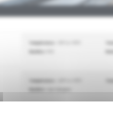
Température :
-15°C à +70°C
Tens
Matière :
PVC
Rési
Température :
-20°C à +70°C
Tens
Matière :
sans halogène