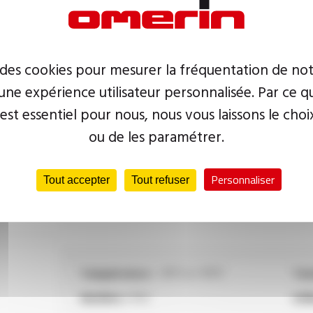
Température :
-15°C à +70°C
Tens
Matière :
PVC
Blin
Résistance :
huiles, lubrifiants industriels
 des cookies pour mesurer la fréquentation de not
ne expérience utilisateur personnalisée. Par ce q
 est essentiel pour nous, nous vous laissons le choi
ou de les paramétrer.
Température :
-15°C à +70°C
Tens
Matière :
PVC
Vers
Personnaliser
Tout accepter
Tout refuser
Résistance :
huiles, lubrifiants industriels
Température :
-15°C à +70°C
Tens
Matière :
PVC
Util