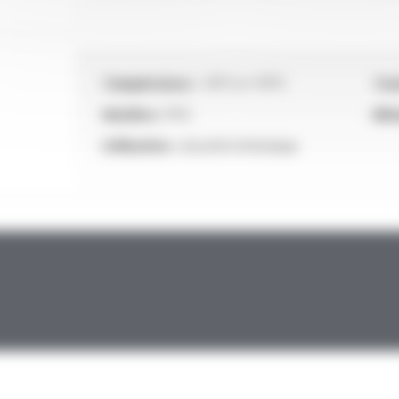
Température :
-15°C à +70°C
Tens
Matière :
PVC
Blin
Utilisation :
sécurité intrinsèque