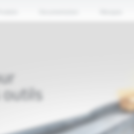
Applique
roduits
Documentation
Marques
ur
outils