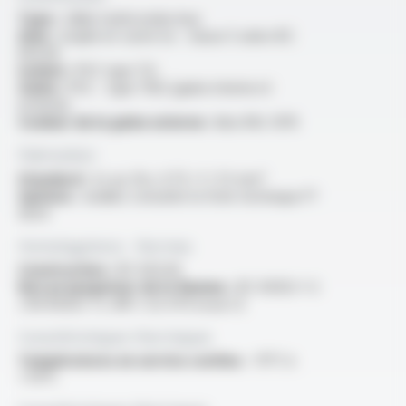
Type :
câble multiconducteur
Ame :
souple en cuivre nu - classe 5 selon IEC
60228
Isolant :
PVC type TI2
Gaine :
PVC - type TM2 (gaine interne et
externe)
Couleur de la gaine externe :
bleu RAL 5015
Fabrication
Standard :
2x au 25x, 0.75 / 1 / 1.5 mm²
Options :
veuillez consulter la fiche technique FT
3024
Homologations - Normes
Construction :
IEC 60228
Non propagateur de la flamme :
IEC 60332-1-2
/ EN 60332-1-2 /NF C 32-070 essai C2
Caractéristiques thermiques
Températures en service continu :
-15°C à
+70°C