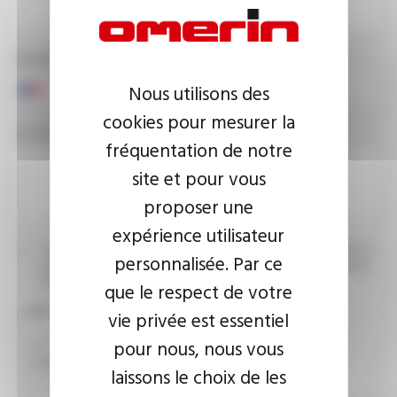
NUMÉRO DE TÉLÉPHONE
Nous utilisons des
cookies pour mesurer la
VOTRE MESSAGE
fréquentation de notre
site et pour vous
proposer une
expérience utilisateur
J’accepte que les informations saisies soient exploitées dans le
personnalisée. Par ce
cadre de ma demande d’informations. Pour plus d’informations,
consultez la
politique de confidentialité.
que le respect de votre
CAPTCHA
vie privée est essentiel
pour nous, nous vous
laissons le choix de les