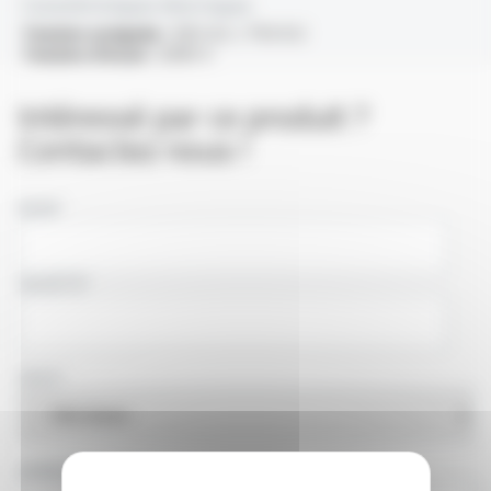
Caractéristiques électriques
Tension assignée :
50V A.C / 75V D.C
Tension d'essai :
2000 V
Intéressé par ce produit ?
Contactez nous !
NOM
SOCIÉTÉ
PAYS
ADRESSE E-MAIL