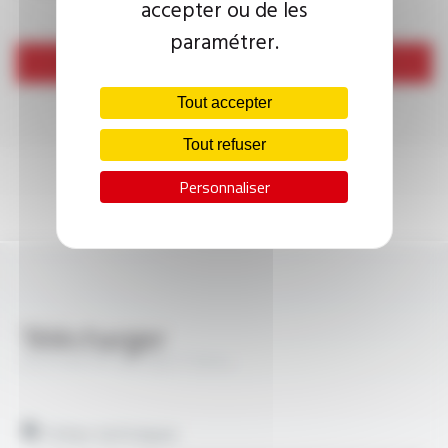
accepter ou de les
paramétrer.
Envoyer
Tout accepter
Tout refuser
Personnaliser
Télécharger
OILPLAST® YSL-EB FT3024
Fiches techniques