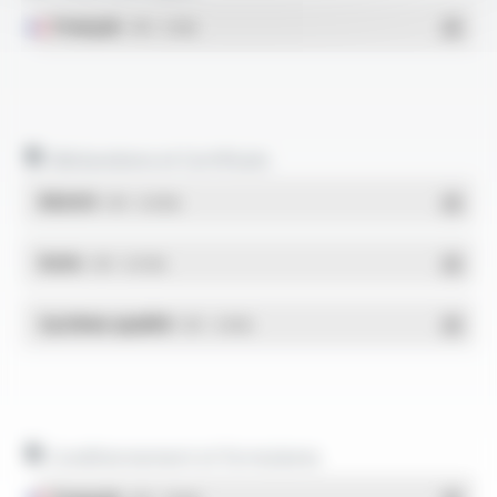
Français
- PDF - 0.3 Mo
Déclarations et Certificats
REACH
- PDF - 0.03 Mo
RoHs
- PDF - 0.01 Mo
Système qualité
- PDF - 1.03 Mo
Conditionnement et formulaires