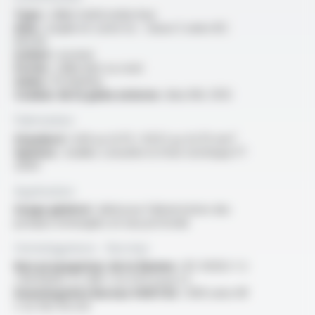
Type :
câble multiconducteur
Ame :
souple en cuivre nu - classe 5 selon IEC
60228
Isolant :
isovinyl
Forme :
câble plat ou rond
Gaine :
Profiprène
Couleur de la gaine externe :
bleu RAL 5012
Fabrication
Standard :
3x16 au 3x70 / 4G1.5 au 4x70 mm²
Options :
veuillez consulter la fiche technique FT
2004
Application
Usage général :
idéal pour l'alimentation des
pompes immergées en eau profonde
Homologations - Normes
Non propagateur de la flamme :
IEC 60332-1-2
/ EN 60332-1-2 /NF C 32-070 essai C2
Homologation Bureau VERITAS :
AD8 selon NF
C 32-102-16 A-B