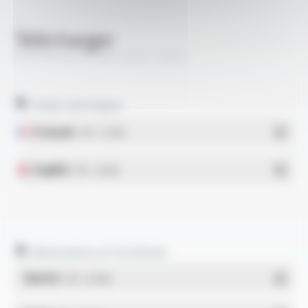
Télécharger
PROFIPLAST® PBS-SUB FT2004
Fiches techniques
Français
- PDF - 0.23 Mo
English
- PDF - 0.63 Mo
Déclarations et Certificats
REACH
- PDF - 0.03 Mo