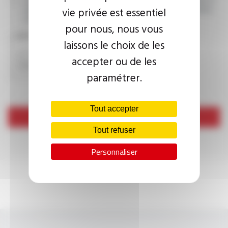
vie privée est essentiel
cadre de ma demande d’informations. Pour plus d’informations,
consultez la
politique de confidentialité.
pour nous, nous vous
CAPTCHA
laissons le choix de les
accepter ou de les
paramétrer.
Tout accepter
Envoyer
Tout refuser
Personnaliser