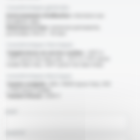
Caractéristiques générales
Environnement d'utilisation :
résistance aux
brouillards salins
Résistance à l'eau :
immersion permanente,
profondeur 450 m - 45 bars
Caractéristiques thermiques
Températures en service continu :
-40°C à
+70°C (pose fixe dans l'air), -25°C à +70°C (pose
mobile dans l'air), +60°C (pose fixe dans l'eau)
Caractéristiques électriques
Tension assignée :
600 / 1000V (pose fixe), 450
/ 750V (pose mobile)
Tension d'essai :
2500 V
NOM
SOCIÉTÉ