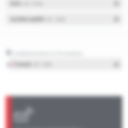
RoHs
- PDF - 0.01 Mo
Système qualité
- PDF - 1.03 Mo
Conditionnement et formulaires
Français
- PDF - 1.38 Mo