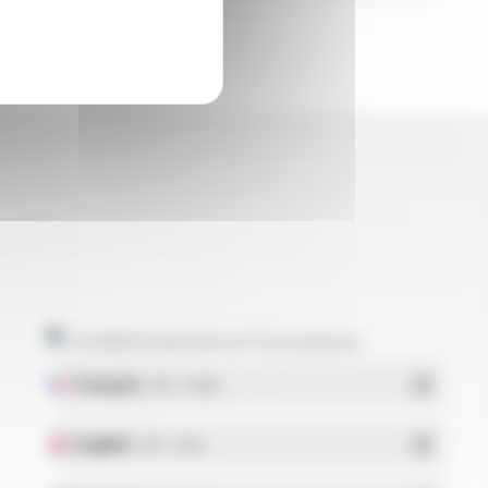
Conditionnement et formulaires
Français
- PDF - 5.17 Mo
English
- PDF - 5.1 Mo