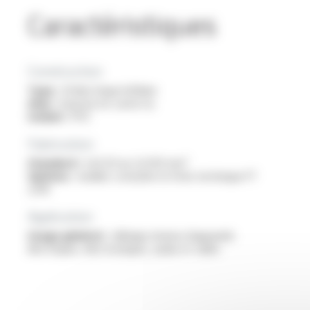
Caractéristiques
Construction
Type :
fil électrique bifilaire
Ame :
massive en cuivre nu
Isolant :
PVC
Fabrication
Standard :
2x0.20 au 2x1.00 mm²
Options :
veuillez consulter la fiche technique FT
2216
Application
Usage général :
câblage interne d’appareils
électriques, électroniques, audio et vidéo