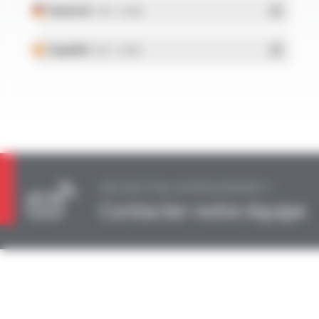
Deutsch
- PDF - 0.13 Mo
Español
- PDF - 0.13 Mo
UNE QUESTION, UN RENSEIGNEMENT ?
Contacter notre équipe