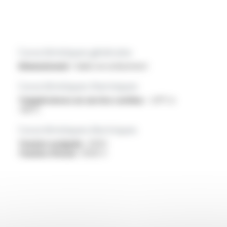
Caractéristiques générales
Dimensionnel :
faible encombrement
Caractéristiques thermiques
Températures en service continu :
-20°C à
+80°C
Caractéristiques électriques
Tension assignée :
400V
Tension d'essai :
4000 V