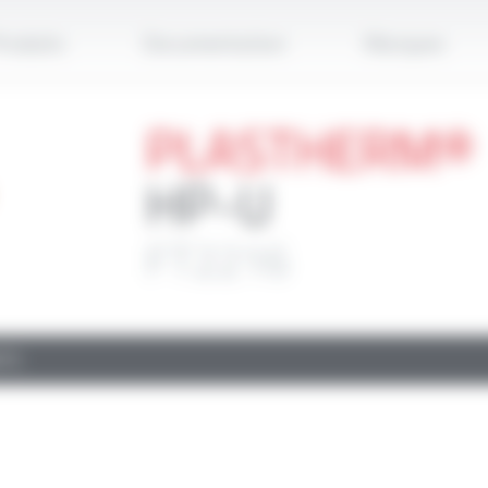
Applique
roduits
Documentation
Marques
PLASTHERM®
HP-U
FT2216
TS