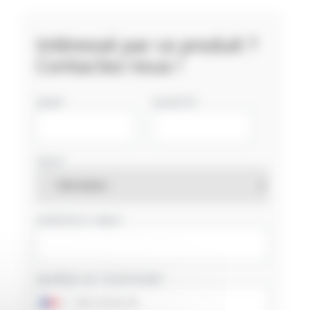
Intéressé par ce produit ?
Contactez nous !
NOM
SOCIÉTÉ
PAYS
ADRESSE E-MAIL
NUMÉRO DE TÉLÉPHONE