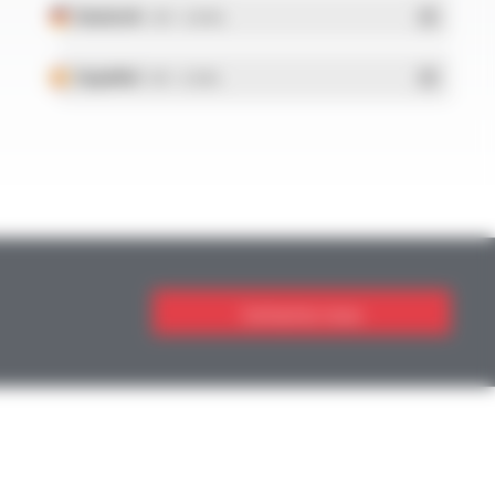
Deutsch
- PDF - 5.28 Mo
Español
- PDF - 5.25 Mo
Contactez-nous