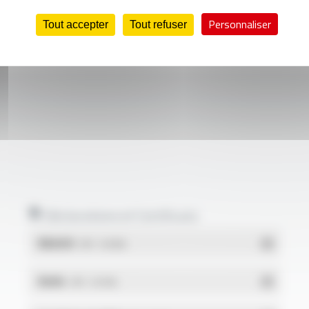
Personnaliser
Tout accepter
Tout refuser
Déclarations et Certificats
REACH
- PDF - 0.03 Mo
RoHs
- PDF - 0.01 Mo