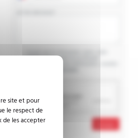
VOTRE MESSAGE
J’accepte que les informations saisies soient
exploitées dans le cadre de ma demande
d’informations. Pour plus d’informations, consultez
la
politique de confidentialité.
CAPTCHA
re site et pour
ue le respect de
x de les accepter
Envoyer