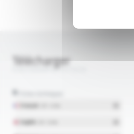
Télécharger
PLASTHERM® HP-U FT2216
Fiches techniques
Français
- PDF - 0.13 Mo
English
- PDF - 0.13 Mo