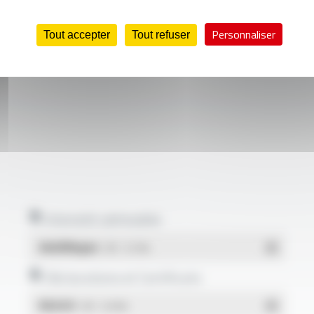
Personnaliser
Tout accepter
Tout refuser
Intensité admissible
Multilingue
- PDF - 0.17 Mo
Déclarations et Certificats
REACH
- PDF - 0.03 Mo