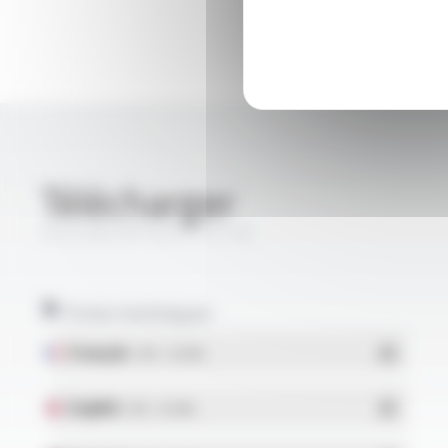
Télécharger
SILICABLE® KVS FT3118
Fiches techniques
Français
- PDF - 0.24 Mo
English
- PDF - 0.24 Mo