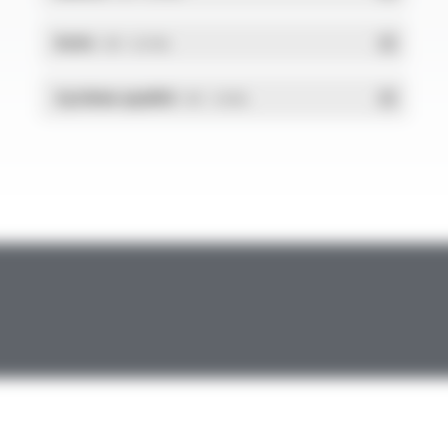
RoHs
- PDF - 0.01 Mo
Système qualité
- PDF - 1.03 Mo