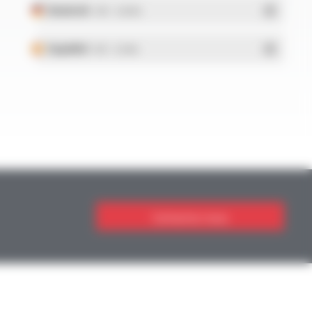
Deutsch
- PDF - 5.28 Mo
Español
- PDF - 5.25 Mo
Contactez-nous