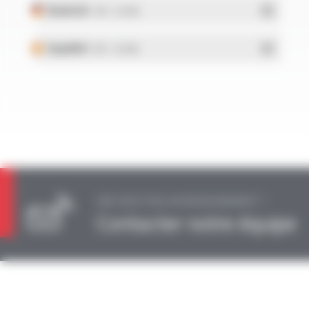
Deutsch
- PDF - 0.25 Mo
Español
- PDF - 0.24 Mo
UNE QUESTION, UN RENSEIGNEMENT ?
Contacter notre équipe