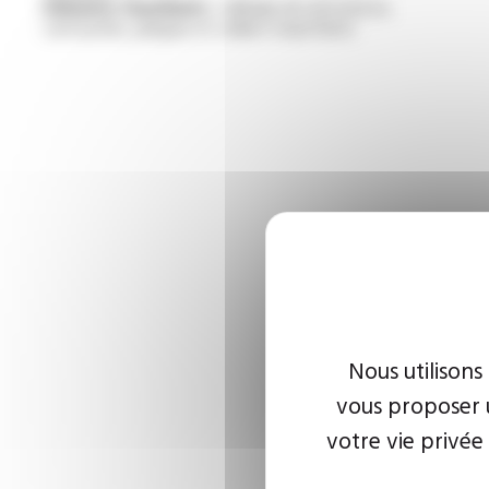
Eléments chauffants :
câblage de résistances,
cartouches, plaques et colliers chauffants
Nous utilisons
vous proposer u
votre vie privée