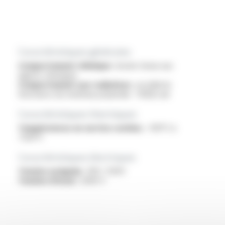
Caractéristiques générales
Comportement chimique :
bonne tenue aux
agents chimiques
Comportement aux radiations :
excellente
résistance du matériau polyimide : 1.10(9) rad
Caractéristiques thermiques
Températures en service continu :
-100°C à
+350°C
Caractéristiques électriques
Tension assignée :
300 / 500V
Tension d'essai :
2000 V