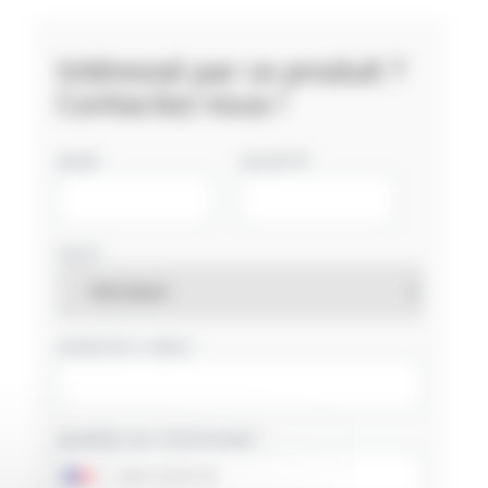
Intéressé par ce produit ?
Contactez nous !
NOM
SOCIÉTÉ
PAYS
ADRESSE E-MAIL
NUMÉRO DE TÉLÉPHONE