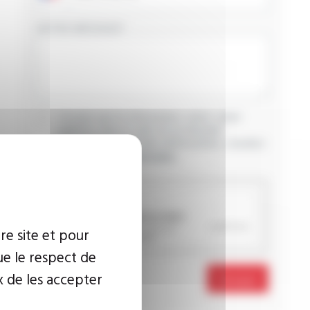
VOTRE MESSAGE
J’accepte que les informations saisies soient
exploitées dans le cadre de ma demande
d’informations. Pour plus d’informations, consultez
la
politique de confidentialité.
CAPTCHA
re site et pour
ue le respect de
x de les accepter
Envoyer