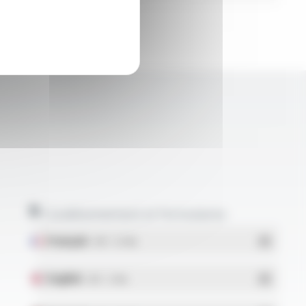
Conditionnement et formulaires
Français
- PDF - 5.17 Mo
English
- PDF - 5.1 Mo