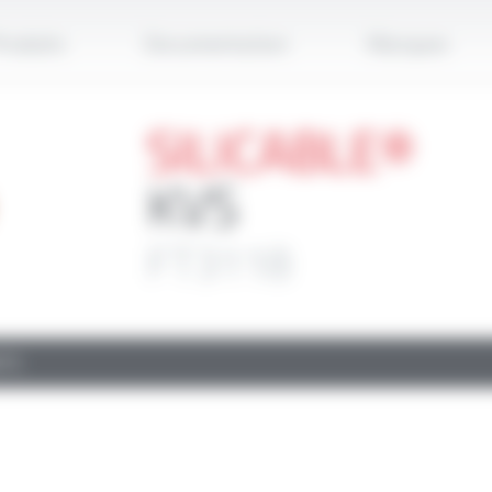
Applique
roduits
Documentation
Marques
SILICABLE®
KVS
FT3118
TS