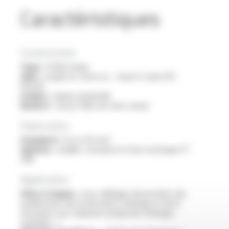
Caractéristiques
Construction
Type :
fil électrique
Ame :
souple en cuivre nu - classe 5 selon IEC
60228
Isolant :
rubans polyimide
Renfort :
tresse fibre de verre vernie
Fabrication
Standard :
0.22 à 10 mm²
Options :
veuillez consulter la fiche technique FT
3118
Application
Sites à risques :
tous câblages nécessitant une
amélioration de la résistance chimique et de la
résistance aux radiations (industrie chimique,
nucléaire,...)