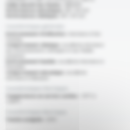
Faible densité des fumées :
ABD0031
Performances mécaniques :
NF C 93-523
Performances chimiques :
NF C 93-523
Caractéristiques générales
Environnement d'utilisation :
résistance à l'arc
tracking
Comportement chimique :
excellente résistance
aux environnements chimiques et aux fluides
(aviation)
Environnement humide :
excellente résistance à
l'humidité
Comportement mécanique :
excellente
résistance à l'abrasion
Caractéristiques thermiques
Températures en service continu :
-55°C à
+200°C
Caractéristiques électriques
Tension assignée :
250V