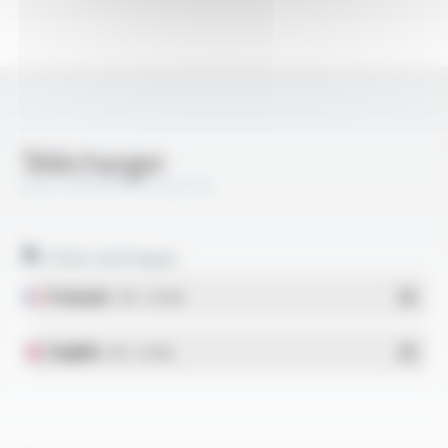
Télécharger
ELECTROAIR® M-AGZ 04
Fiches techniques
Français
- PDF - 0.18 Mo
English
- PDF - 0.16 Mo