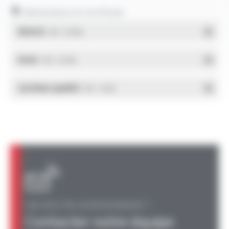
Déclarations et Certificats
REACH
- PDF - 0.03 Mo
RoHs
- PDF - 0.01 Mo
Système qualité
- PDF - 0.4 Mo
UNE QUESTION, UN RENSEIGNEMENT ?
Contacter notre équipe