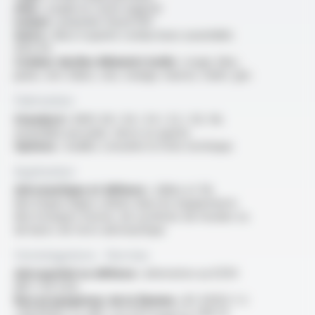
Ame :
souple en cuivre argenté
Isolant :
polymère fluoré FEP
Autre :
deux à quatre conducteurs assemblés
AGZ 04
Couleur du/des éléments isolés :
rouge, bleu,
jaune, vert, blanc, noir, orange, marron, violet, gris
Fabrication
Standard :
AWG 28 / 26 / 24 / 22 / 20, fils
assemblés par paire, tierce ou quarte
Options :
veuillez consulter la fiche technique
Application
Aéronautique et défense :
câbles et fils
électriques légers utilisés dans les équipements
électroniques d’avion, de systèmes de missiles ou
de bancs de tests aéronautique
Homologations - Normes
Aérospatial ou défense :
alternative au KZ04
(NF C 93-523)
Non propagateur de la flamme :
IEC 60332-1-2
/ EN 60332-1-2 /NF C 32-070 essai C2, FAR 25