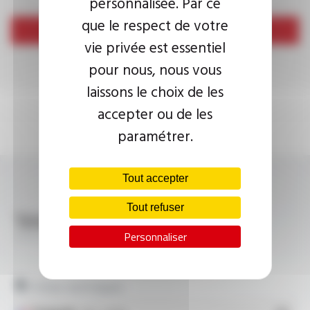
personnalisée. Par ce
que le respect de votre
Envoyer
vie privée est essentiel
pour nous, nous vous
laissons le choix de les
accepter ou de les
paramétrer.
Tout accepter
Tout refuser
Télécharger
VEROX® JHIV1, JHIV2 FT9703
Personnaliser
Fiches techniques