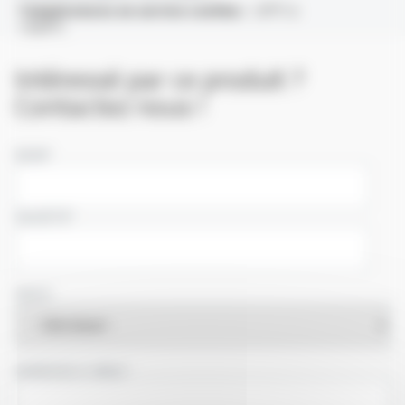
Températures en service continu :
-20°C à
+500°C
Intéressé par ce produit ?
Contactez nous !
NOM
SOCIÉTÉ
PAYS
ADRESSE E-MAIL