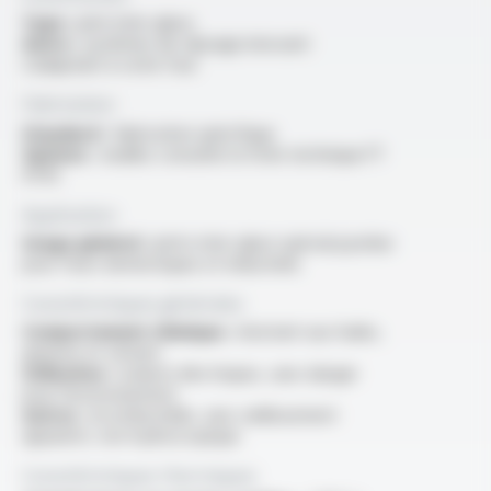
Type :
joint inter-glace
Autre :
systèmes de clipsage innovant
s’adaptant à votre four
Fabrication
Standard :
fabrication spécifique
Options :
veuillez consulter la fiche technique FT
9703
Application
Usage général :
joints inter-glace spécial pyrolise
pour fours domestiques et industriels
Caractéristiques générales
Comportement chimique :
résistant aux huiles,
graisses et solvant
Utilisation :
isolants électriques, sans danger
pour l’environnement
Autres :
incombustible, sans vieillissement
apparent, non hydroscopique
Caractéristiques thermiques