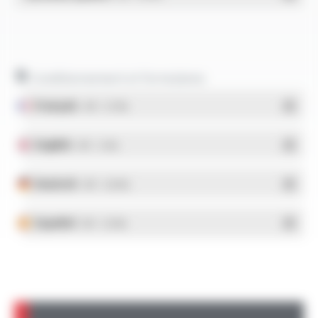
Conditionnement et formulaires
Français
- PDF - 5.17 Mo
English
- PDF - 5.1 Mo
Deutsch
- PDF - 5.28 Mo
Español
- PDF - 5.25 Mo