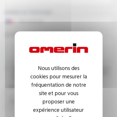
NUMÉRO DE TÉLÉPHONE
VOTRE MESSAGE
Nous utilisons des
J’accepte que les informations saisies soient exploitées dans le
cadre de ma demande d’informations. Pour plus d’informations,
cookies pour mesurer la
consultez la
politique de confidentialité.
fréquentation de notre
CAPTCHA
site et pour vous
proposer une
expérience utilisateur