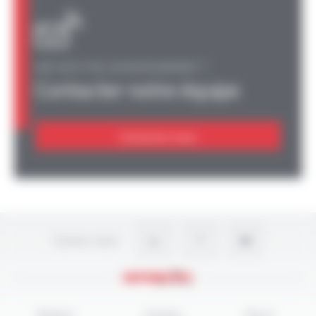
UNE QUESTION, UN RENSEIGNEMENT ?
Contacter notre équipe
Contactez-nous
Suivez-nous
Mentions
Données
Plan du