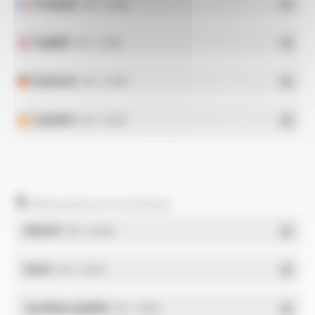
Français
- PDF - 0.16 Mo
English
- PDF - 0.16 Mo
Deutsch
- PDF - 0.14 Mo
Español
- PDF - 0.16 Mo
Déclarations et Certificats
REACH
- PDF - 0.03 Mo
RoHs
- PDF - 0.01 Mo
Système qualité
- PDF - 1.03 Mo