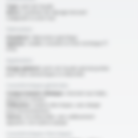
Type :
joint de façade
Autre :
systèmes de clipsage innovant
s’adaptant à votre four
Fabrication
Standard :
fabrication spécifique
Options :
veuillez consulter la fiche technique FT
9703
Application
Usage général :
joints de façade spécial pyrolise
pour fours domestiques et industriels
Caractéristiques générales
Comportement chimique :
résistant aux huiles,
graisses et solvant
Utilisation :
isolants électriques, sans danger
pour l’environnement
Autres :
incombustible, sans vieillissement
apparent, non hydroscopique
Caractéristiques thermiques