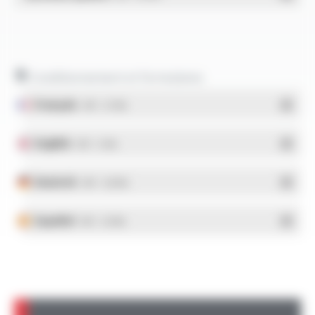
Conditionnement et formulaires
Français
- PDF - 5.17 Mo
English
- PDF - 5.1 Mo
Deutsch
- PDF - 5.28 Mo
Español
- PDF - 5.25 Mo