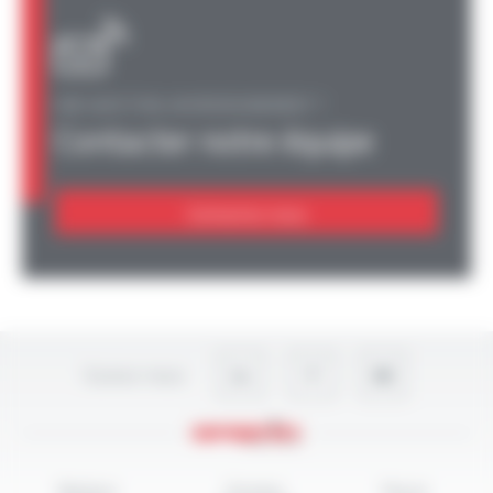
UNE QUESTION, UN RENSEIGNEMENT ?
Contacter notre équipe
Contactez-nous
Suivez-nous
Mentions
Données
Plan du