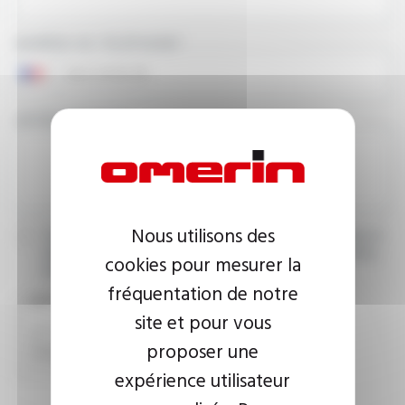
NUMÉRO DE TÉLÉPHONE
VOTRE MESSAGE
Nous utilisons des
J’accepte que les informations saisies soient exploitées dans le
cadre de ma demande d’informations. Pour plus d’informations,
cookies pour mesurer la
consultez la
politique de confidentialité.
fréquentation de notre
CAPTCHA
site et pour vous
proposer une
expérience utilisateur