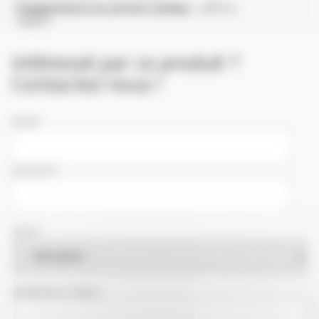
Températures en service continu :
-20°C à
+500°C
Intéressé par ce produit ?
Contactez nous !
NOM
SOCIÉTÉ
PAYS
ADRESSE E-MAIL