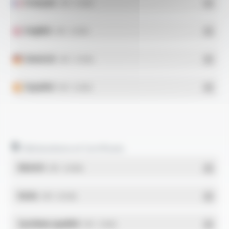
Français
- PDF - 0.16 Mo
English
- PDF - 0.16 Mo
Deutsch
- PDF - 0.14 Mo
Español
- PDF - 0.16 Mo
Déclarations et Certificats
REACH
- PDF - 0.03 Mo
RoHs
- PDF - 0.01 Mo
Système qualité
- PDF - 1.03 Mo