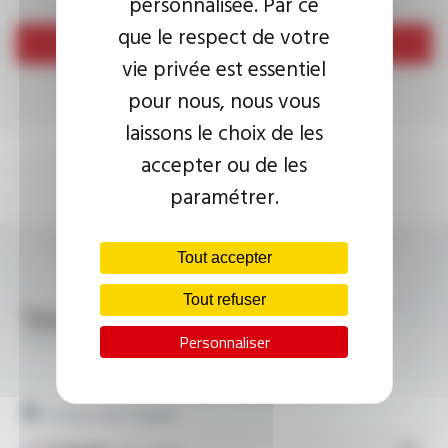
personnalisée. Par ce
que le respect de votre
Envoyer
vie privée est essentiel
pour nous, nous vous
laissons le choix de les
accepter ou de les
paramétrer.
Tout accepter
Tout refuser
Télécharger
VEROX® GPAD, TM-FDV-C FT9703
Personnaliser
Fiches techniques