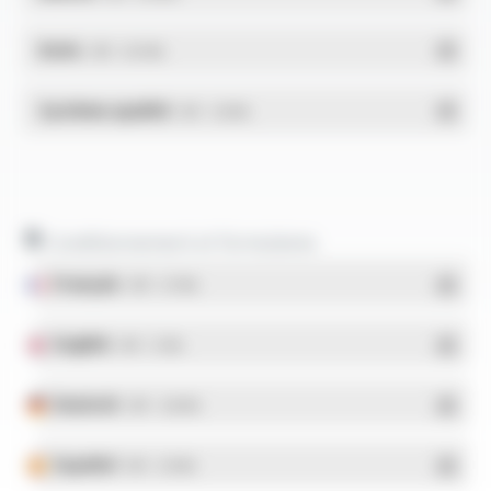
RoHs
- PDF - 0.01 Mo
Système qualité
- PDF - 1.03 Mo
Conditionnement et formulaires
Français
- PDF - 5.17 Mo
English
- PDF - 5.1 Mo
Deutsch
- PDF - 5.28 Mo
Español
- PDF - 5.25 Mo