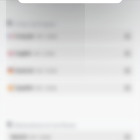
VARPREN® Style 3398 FT1308
Fiches techniques
Français
- PDF - 0.36 Mo
English
- PDF - 0.41 Mo
Deutsch
- PDF - 0.37 Mo
Español
- PDF - 0.41 Mo
Déclarations et Certificats
REACH
- PDF - 0.03 Mo