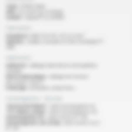
Type :
fil électrique
Ame :
en cuivre nu ou étamé
Isolant :
Varpren® ou XLFRPE
Fabrication
Standard :
AWG 20 à 10 / 0.5 à 4 mm²
Options :
veuillez consulter la fiche technique FT
1308
Application
Industrie :
câblage industriel en atmosphères
chaudes
Electromécanique :
câblage de moteurs
électriques classe F
Eclairage :
luminaires, projecteurs…
Homologations - Normes
“Horizontal flame” :
selon homologation UL
“FT2 flame rating” :
selon homologation cUL
Homologation UL :
selon norme UL 758
Homologation cUL (CSA) :
selon norme C22.2
N° 210