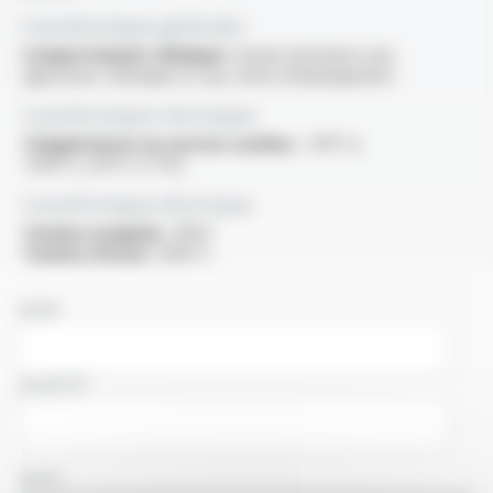
Caractéristiques générales
Comportement chimique :
bonne résistance aux
agressions chimiques et aux vernis d'imprégnation
Caractéristiques thermiques
Températures en service continu :
-30°C à
+150°C (-55°C cf. PV)
Caractéristiques électriques
Tension assignée :
300V
Tension d'essai :
3000 V
NOM
SOCIÉTÉ
PAYS