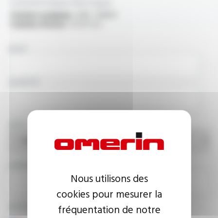
Caractéristiques électriques
Tension assignée :
600 / 1000V
Tension d'essai :
3.5 kV A.C.
NOM
SOCIÉTÉ
PAYS
ADRESSE E-MAIL
Nous utilisons des
cookies pour mesurer la
NUMÉRO DE TÉLÉPHONE
fréquentation de notre