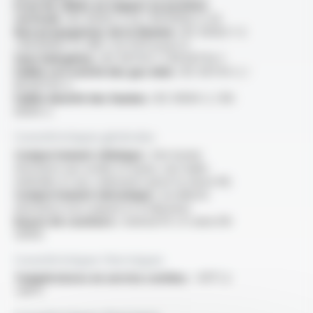
Essai de câbles en nappes en position
verticale :
IEC 60332-3-24 / EN 60332-3-24
Non propagateur de la flamme :
IEC 60332-1-2
/ EN 60332-1-2 /NF C 32-070 essai C2
Sans halogènes :
IEC 60754-1 / EN 60754-1
Faible corrosivité des gaz émis :
IEC 60754-2 /
EN 60754-2
Faible densité des fumées :
IEC 61034-2 / EN
61034-2
Caractéristiques générales
Comportement chimique :
très bonne
résistance aux acides et bases, aux huiles
minérales et aux carburants (pour la classe M)
Comportement mécanique :
excellente
résistance à la coupure et à l'abrasion
Rayon de courbure :
minimal 10 x D selon EN
50355
Caractéristiques thermiques
Températures en service continu :
-40°C à
+90°C