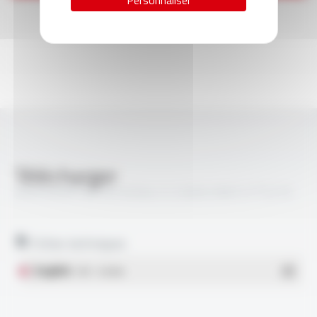
Personnaliser
Télécharger
VARPREN® RW EN 50264-3-2 600V MM S FT5219
Fiches techniques
English
- PDF - 0.46 Mo