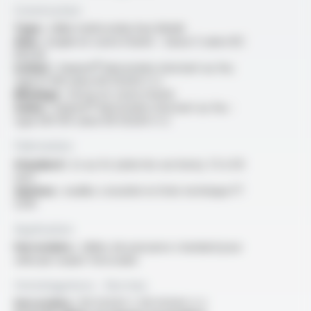
Construction
Type :
câble multiconducteur blindé
Ame :
souple en cuivre étamé - classe 5 selon IEC
60228
Isolant :
Varpren® élastomère résistant au feu
type EI 109 selon EN 50264-3-2
Blindage :
tresse en cuivre étamé
Gaine :
Varpren® élastomère résistant au feu -
type EM 104 selon EN 50264-3-2
Fabrication
Standard :
2x au 4x (selon les sections), 1.5 à 50
mm²
Options :
veuillez consulter la fiche technique FT
5219
Application
Ferroviaire :
câbles de puissance standard pour
véhicule roulant ferroviaire
Homologations - Normes
Ferroviaire :
EN 50264-1, EN 50264-3-2