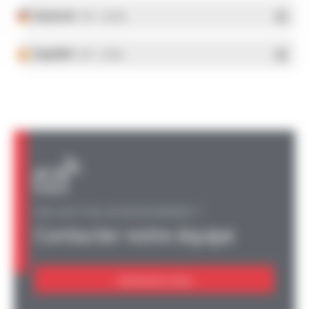
Deutsch
- PDF - 5.28 Mo
Español
- PDF - 5.25 Mo
UNE QUESTION, UN RENSEIGNEMENT ?
Contacter notre équipe
Contactez-nous