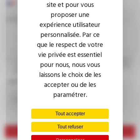
site et pour vous
proposer une
VOTRE MESSAGE
expérience utilisateur
personnalisée. Par ce
que le respect de votre
vie privée est essentiel
J’accepte que les informations saisies soient exploitées dans le
pour nous, nous vous
cadre de ma demande d’informations. Pour plus d’informations,
consultez la
politique de confidentialité.
laissons le choix de les
CAPTCHA
accepter ou de les
paramétrer.
Tout accepter
Tout refuser
Envoyer