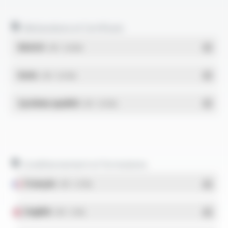
Déclarations et Certificats
REACH
- PDF - 0.03 Mo
RoHs
- PDF - 0.01 Mo
Système qualité
- PDF - 0.95 Mo
Conditionnement et formulaires
Français
- PDF - 5.17 Mo
English
- PDF - 5.1 Mo