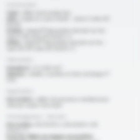
Construction
Type :
câble monoconducteur
Ame :
souple en cuivre étamé - classe 5 selon IEC
60228
Isolant :
Varpren® élastomère résistant au feu
type EI 109 selon EN 50264-3-1
Gaine :
Varpren® élastomère résistant au feu -
type EM 104 selon EN 50264-3-1
Fabrication
Standard :
2.5 à 300 mm²
Options :
veuillez consulter la fiche technique FT
5215
Application
Ferroviaire :
câbles de puissance standard pour
véhicule roulant ferroviaire
Homologations - Normes
Ferroviaire :
EN 45545-2, EN 50264-1, EN
50264-3-1
Essai de câbles en nappes en position