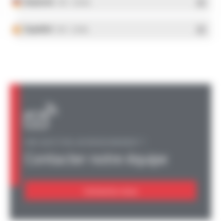
Deutsch
- PDF - 5.28 Mo
Español
- PDF - 5.25 Mo
UNE QUESTION, UN RENSEIGNEMENT ?
Contacter notre équipe
Contactez-nous