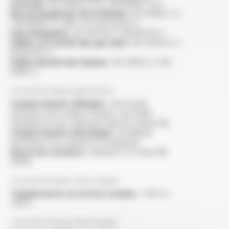
verticale :
IEC 60332-3-24 / EN 60332-3-24
Non propagateur de la flamme :
IEC 60332-1-2
/ EN 60332-1-2 /NF C 32-070 essai C2
Sans halogènes :
IEC 60754-1 / EN 60754-1
Faible corrosivité des gaz émis :
IEC 60754-2 /
EN 60754-2
Faible densité des fumées :
IEC 61034-2 / EN
61034-2
Caractéristiques générales
Comportement chimique :
très bonne
résistance aux acides et bases, aux huiles
minérales et aux carburants (pour la classe M)
Comportement mécanique :
excellente
résistance à la coupure et à l'abrasion
Rayon de courbure :
minimal 4 x D selon EN
50355
Caractéristiques thermiques
Températures en service continu :
-40°C à
+90°C
Caractéristiques électriques