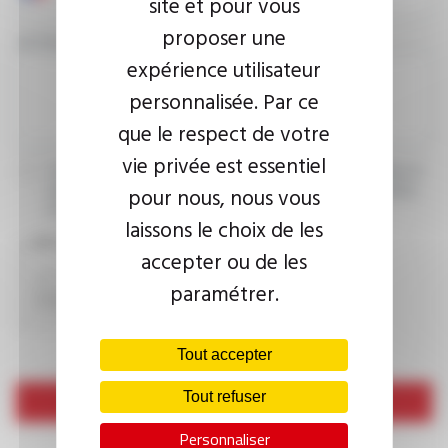
site et pour vous
proposer une
VOTRE MESSAGE
expérience utilisateur
personnalisée. Par ce
que le respect de votre
vie privée est essentiel
J’accepte que les informations saisies soient exploitées dans le
pour nous, nous vous
cadre de ma demande d’informations. Pour plus d’informations,
consultez la
politique de confidentialité.
laissons le choix de les
CAPTCHA
accepter ou de les
paramétrer.
Tout accepter
Tout refuser
Envoyer
Personnaliser