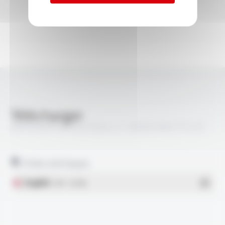
Télécharger
VARPREN® RW EN 50264-3-1 3600V MM FT5215
Fiches techniques
English
- PDF - 0.31 Mo