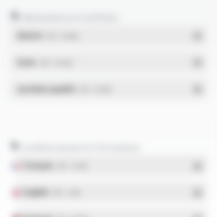
Déclarations et Certificats
REACH
- PDF - 0.03 Mo
RoHs
- PDF - 0.01 Mo
Système qualité
- PDF - 0.95 Mo
Conditionnement et formulaires
Français
- PDF - 5.17 Mo
English
- PDF - 5.1 Mo