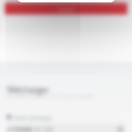
Envoyer
Télécharger
TS LAN® Cat 6A SF/UTP LSZH FT6028
Fiches techniques
Français
- PDF - 1.39 Mo