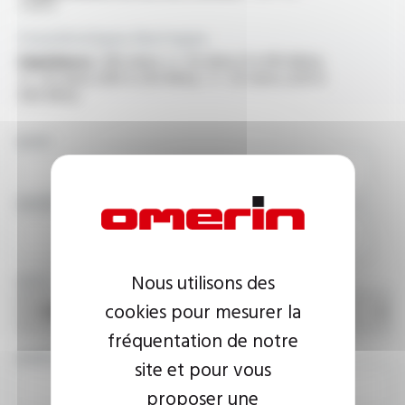
+70°C
Caractéristiques électriques
Impédance :
100 ohms +/- 15 ohms (1 à 100 MHz),
+/- 20 ohms (100 à 250 MHz), +/- 25 ohms (250 à
500 MHz)
NOM
SOCIÉTÉ
Nous utilisons des
PAYS
cookies pour mesurer la
fréquentation de notre
ADRESSE E-MAIL
site et pour vous
proposer une