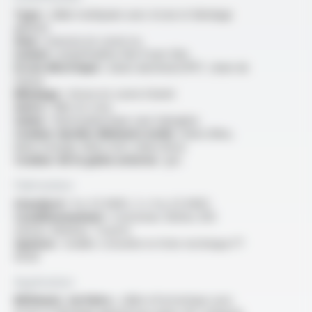
Type :
câble multipaire avec écran et blindage
général
Ame :
massive en cuivre nu
Isolant :
polyéthylène Skin Foam Skin
Ecran électrique :
ruban aluminium/PET, drain de
masse
Blindage :
tresse en cuivre étamé
Autre :
filler en croix
Gaine :
thermoplastique sans halogène
Couleur du/des éléments isolés :
blanc/bleu,
blanc/orange, blanc/vert, blanc/brun
Couleur de la gaine externe :
gris
Fabrication
Standard :
4 p 23 AWG, 2 x 4 p 23 AWG
Conditionnement :
Couronnes. Boîtes 305
mètres. Bobines. Tourets
Options :
veuillez consulter la fiche technique FT
6028
Application
Bâtiment, tertiaire :
câble informatique avec