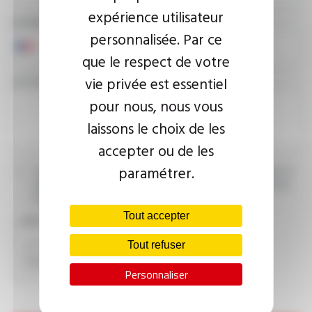
expérience utilisateur
NUMÉRO DE TÉLÉPHONE
personnalisée. Par ce
que le respect de votre
vie privée est essentiel
VOTRE MESSAGE
pour nous, nous vous
laissons le choix de les
accepter ou de les
paramétrer.
J’accepte que les informations saisies soient exploitées dans le
cadre de ma demande d’informations. Pour plus d’informations,
consultez la
politique de confidentialité.
Tout accepter
CAPTCHA
Tout refuser
Personnaliser