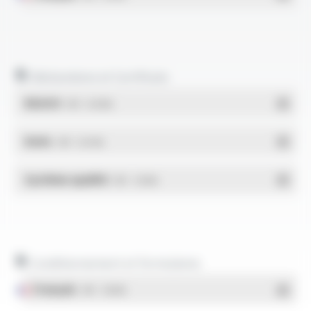
Déclarations et Certificats
REACH
- PDF - 0.03 Mo
RoHs
- PDF - 0.01 Mo
Système qualité
- PDF - 1.03 Mo
Conditionnement et formulaires
Français
- PDF - 1.38 Mo