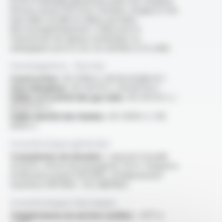
écran et blindage général par paires de catégorie
6A pour réseau VDI (Voix, Données, Images) à très
haut débit installé en milieux pertubés
électromagnétiquement. Utilisé pour la
transmission de signaux numériques ou
analogiques pour la voix, les données et la vidéo
Homologations - Normes
Construction :
IEC 61156-5, NF EN 50288-10-1
Sans halogènes :
IEC 60754-1 / EN 60754-1
Faible corrosivité des gaz émis :
IEC 60754-2 /
EN 60754-2
Faible densité des fumées :
IEC 61034-2 / EN
61034-2
Caractéristiques générales
Transmission de données :
capacité mutuelle
45 pF/m, vitesse de propagation 78 %, fréquence
d'utilisation jusqu'à 500 MHz, affaiblissement
maximal à 500 MHz : 45.3 dB/100m
Caractéristiques thermiques
Températures en service continu :
-20°C à