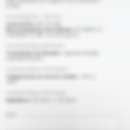
Câble répondant aux exigences de la norme NF C
33-400
Homologations - Normes
Construction :
NF C 33-400
Non propagateur de la flamme :
IEC 60332-1-2
/ EN 60332-1-2 /NF C 32-070 essai C2
Caractéristiques générales
Transmission de données :
capacité mutuelle
maximale 105 pF/m
Caractéristiques thermiques
Températures en service continu :
-30°C à
+80°C
Caractéristiques électriques
Impédance :
95 ohms +/- 20 ohms
NOM