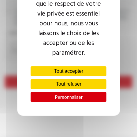
que le respect de votre
vie privée est essentiel
J’accepte que les informations saisies soient exploitées dans le
cadre de ma demande d’informations. Pour plus d’informations,
pour nous, nous vous
consultez la
politique de confidentialité.
laissons le choix de les
CAPTCHA
accepter ou de les
paramétrer.
Tout accepter
Envoyer
Tout refuser
Personnaliser