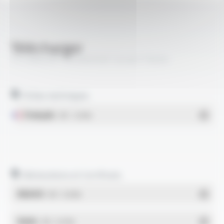
Télécharger
TS CABLES® TELEREPORT Armé FT6020
Fiches techniques
Français
- PDF - 1.04 Mo
Déclarations et Certificats
REACH
- PDF - 0.03 Mo
RoHs
- PDF - 0.01 Mo