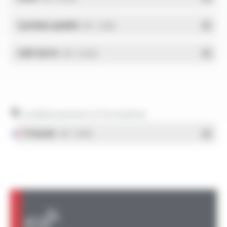
Système qualité
- PDF - 1.03 Mo
DdP-DATA
- PDF - 0.02 Mo
Conditionnement et formulaires
Français
- PDF - 1.38 Mo