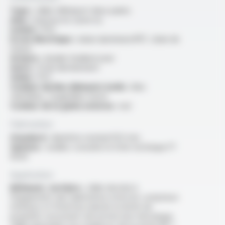
Type :
câble téléreport deux paires
Ame :
massive en cuivre nu
Isolant :
PVC
Ecran électrique :
ruban aluminium/PET, drain de
masse
Armure :
double feuillard acier
Autre :
fil de déchirement
Gaine :
PVC
Couleur du/des éléments isolés :
bleu
clair/blanc, rouge/bleu foncé
Couleur de la gaine externe :
noir
Fabrication
Standard :
diamètre nominal 10.0 mm
Options :
veuillez consulter la fiche technique FT
6020
Application
Bâtiment, tertiaire :
câble destiné à
l’équipement des habitations entre les compteurs
intérieurs et l’interface placée en limite de
propriété ,écessitant une protection mécanique.