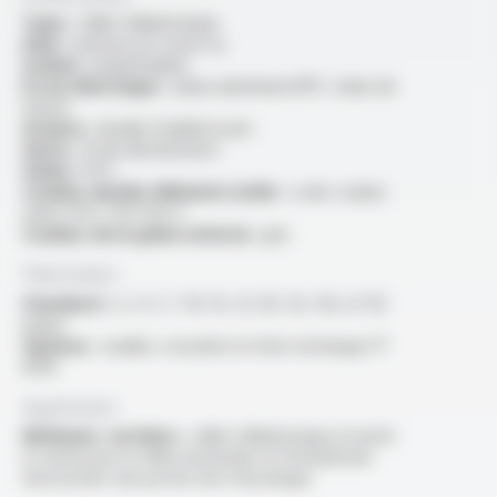
Type :
câble téléphonique
Ame :
massive en cuivre nu
Isolant :
polyéthylène
Ecran électrique :
ruban aluminium/PET, drain de
masse
Armure :
double feuillard acier
Autre :
fil de déchirement
Gaine :
PVC
Couleur du/des éléments isolés :
code couleur
selon UTE C 93-529-2
Couleur de la gaine externe :
gris
Fabrication
Standard :
2, 3, 5, 7, 10, 15, 21, 30, 42, 56, et 112
paires
Options :
veuillez consulter la fiche technique FT
6010
Application
Bâtiment, tertiaire :
câble téléphonique écranté
et armé pour la télécommande ou l'interphonie
nécessitant une protection mécanique