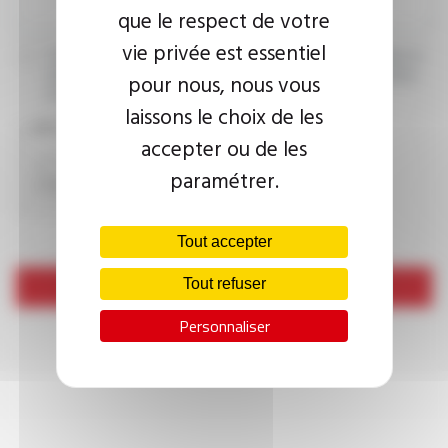
que le respect de votre
vie privée est essentiel
J’accepte que les informations saisies soient exploitées dans le
cadre de ma demande d’informations. Pour plus d’informations,
pour nous, nous vous
consultez la
politique de confidentialité.
laissons le choix de les
CAPTCHA
accepter ou de les
paramétrer.
Tout accepter
Tout refuser
Envoyer
Personnaliser