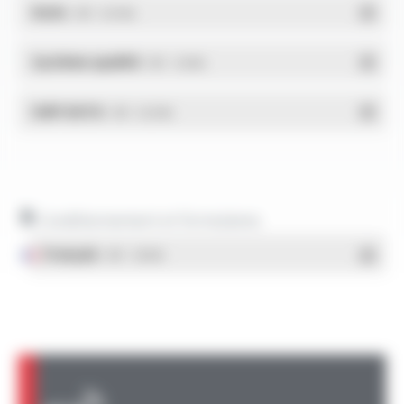
RoHs
- PDF - 0.01 Mo
Système qualité
- PDF - 1.03 Mo
DdP-DATA
- PDF - 0.02 Mo
Conditionnement et formulaires
Français
- PDF - 1.38 Mo