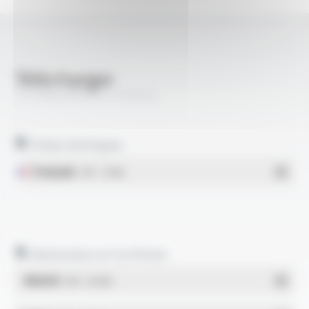
Télécharger
TS CABLES® SYT2 FT6010
Fiches techniques
Français
- PDF - 1.74 Mo
Déclarations et Certificats
REACH
- PDF - 0.03 Mo