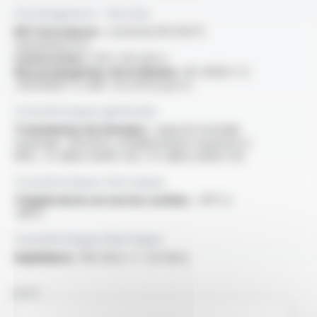
Homologations - Normes
RPC Euroclasses :
conforme EN 50575
classement Eca
Construction :
UTE C 93-529-2
Non propagateur de la flamme :
IEC 60332-1-2
/ EN 60332-1-2 /NF C 32-070 essai C2
Caractéristiques générales
Transmission de données :
capacité mutuelle
maximale < 80 pF/m, affaiblissement maximal à 2
MHz : 3.5 dB/m (AWG 20) / 4.2 dB/m (AWG 24)
Caractéristiques thermiques
Températures en service continu :
-30°C à
+80°C
Caractéristiques électriques
Impédance :
100 ohms +/- 20 ohms
NOM