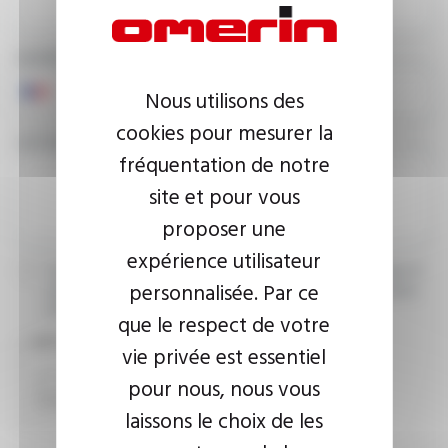
NUMÉRO DE TÉLÉPHONE
Nous utilisons des
cookies pour mesurer la
VOTRE MESSAGE
fréquentation de notre
site et pour vous
proposer une
expérience utilisateur
J’accepte que les informations saisies soient exploitées dans le
personnalisée. Par ce
cadre de ma demande d’informations. Pour plus d’informations,
consultez la
politique de confidentialité.
que le respect de votre
CAPTCHA
vie privée est essentiel
pour nous, nous vous
laissons le choix de les