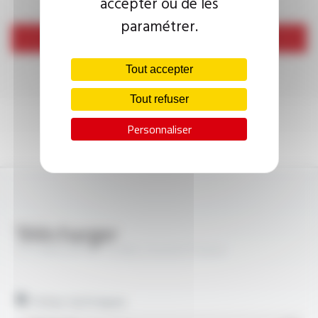
accepter ou de les
paramétrer.
Envoyer
Tout accepter
Tout refuser
Personnaliser
Télécharger
TS CABLES® KX 13 (RG 214/U) FT5032
Fiches techniques