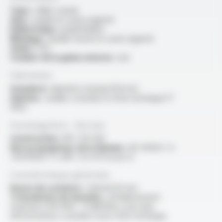
Type :
câble coaxial
Ame :
souple en cuivre argenté
Diélectrique :
polyéthylène
Blindage :
double tresse en cuivre argenté
Gaine :
PVC
Couleur de la gaine externe :
noir
Fabrication
Standard :
diamètre nominal 10.8 mm
Options :
veuillez consulter la fiche technique FT
5032
Homologations - Normes
Construction :
NF C 93-550
Non propagateur de la flamme :
IEC 60332-1-2
/ EN 60332-1-2 /NF C 32-070 essai C2
Caractéristiques générales
Rayon de courbure :
minimal 50 mm
Transmission de données :
affaiblissement
maximal à 200 MHz : 13 dB/100m, pour plus
d'informations consulter notre fiche technique