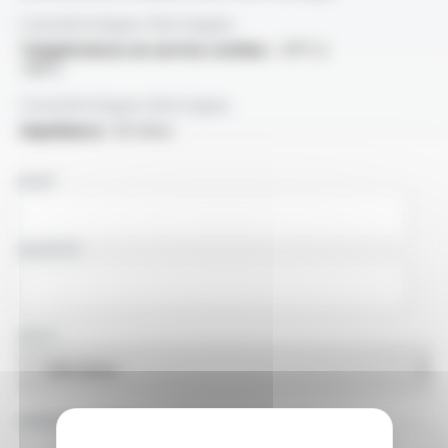
Caractéristiques thermiques
Températures en service continu :
-30°C à
+80°C
Caractéristiques électriques
Impédance :
50 ohms
NOM
SOCIÉTÉ
PAYS
ADRESSE E-MAIL