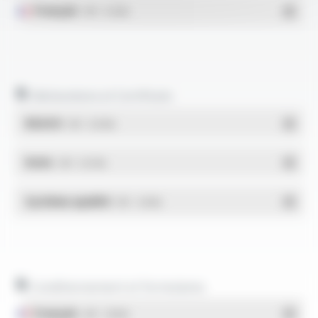
Français
- PDF - 0.13 Mo
Déclarations et Certificats
REACH
- PDF - 0.03 Mo
RoHs
- PDF - 0.01 Mo
Système qualité
- PDF - 1.03 Mo
Conditionnement et formulaires
Français
- PDF - 1.38 Mo