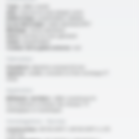
Type :
câble coaxial
Ame :
massive en acier plaqué cuivre
Diélectrique :
polyéthylène cellulaire
Ecran électrique :
ruban aluminium/PET
Blindage :
tresse aluminium
Autre :
porteur en acier galvanisé
Gaine :
polyéthylène
Couleur de la gaine externe :
noir
Fabrication
Standard :
diamètre nominal 6.8 mm
Options :
veuillez consulter la fiche technique FT
5028
Application
Bâtiment, tertiaire :
câble coaxial pour le
raccordement extérieur des réseaux TV
analogiques et numériques
Homologations - Normes
Construction :
NF EN 50117-1, NF EN 50117-3, UTE
C 90-132