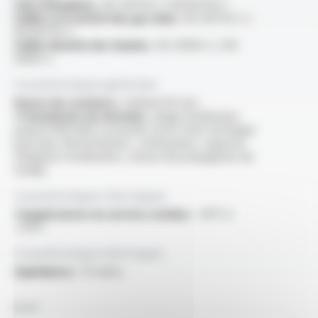
Sans halogènes :
IEC 60754-1 / EN 60754-1
Faible corrosivité des gaz émis :
IEC 60754-2 /
EN 60754-2
Faible densité des fumées :
IEC 61034-2 / EN
61034-2
Caractéristiques générales
Rayon de courbure :
minimal 40 mm
Transmission de données :
plage d'utilisation
jusqu'à 1000 MHz (consulter notre fiche technique
pour plus d'informations : atténuation, capacité,
fréquence d'utilisation, vitesse de propagation de
l'onde)
Caractéristiques thermiques
Températures en service continu :
-30°C à
+70°C
Caractéristiques électriques
Impédance :
75 ohms
NOM