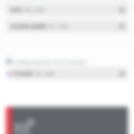
RoHs
- PDF - 0.01 Mo
Système qualité
- PDF - 1.03 Mo
Conditionnement et formulaires
Français
- PDF - 1.38 Mo