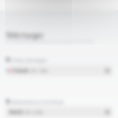
Télécharger
TS CABLES® 21 PAtC.A AP classe B FT5028
Fiches techniques
Français
- PDF - 1.26 Mo
Déclarations et Certificats
REACH
- PDF - 0.03 Mo