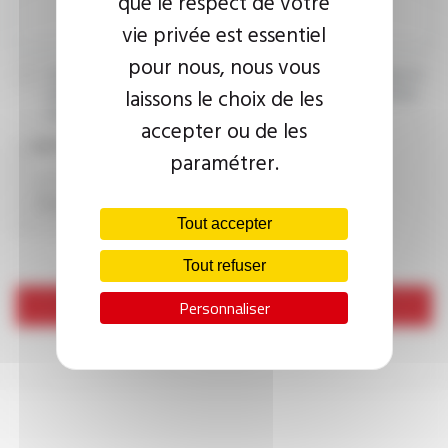
que le respect de votre
vie privée est essentiel
pour nous, nous vous
J’accepte que les informations saisies soient exploitées dans le
laissons le choix de les
cadre de ma demande d’informations. Pour plus d’informations,
consultez la
politique de confidentialité.
accepter ou de les
CAPTCHA
paramétrer.
Tout accepter
Tout refuser
Envoyer
Personnaliser