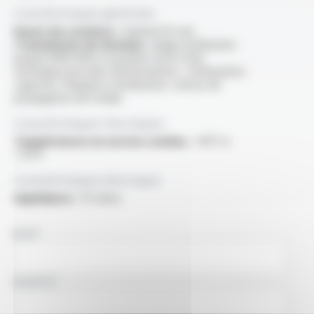
Caractéristiques générales
Rayon de courbure :
minimal 55 mm
Transmission de données :
plage d'utilisation
jusqu'à 3000 MHz (consulter notre fiche
technique pour plus d'informations : atténuation,
capacité, fréquence d'utilisation, vitesse de
propagation de l'onde)
Caractéristiques thermiques
Températures en service continu :
-30°C à
+70°C
Caractéristiques électriques
Impédance :
75 ohms
NOM
SOCIÉTÉ