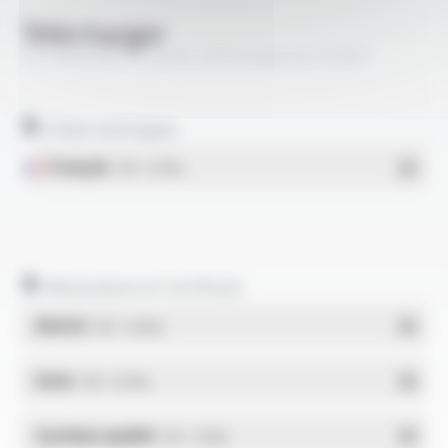
Télécharger
TS CABLES® 11 Z1RtC LSZH classe A FT5002
Fiches techniques
Français
- PDF - 0.15 Mo
Déclarations et Certificats
REACH
- PDF - 0.03 Mo
RoHs
- PDF - 0.01 Mo
Système qualité
- PDF - 1.03 Mo