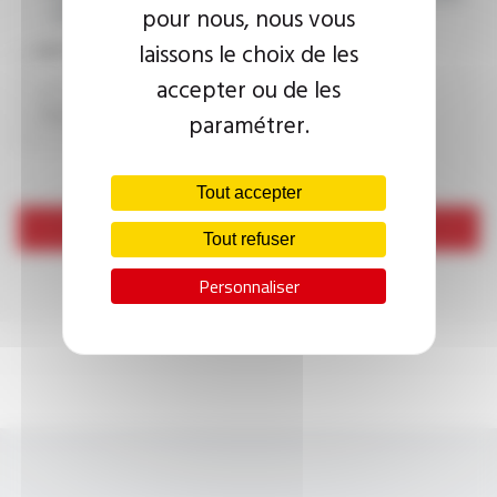
pour nous, nous vous
consultez la
politique de confidentialité.
laissons le choix de les
CAPTCHA
accepter ou de les
paramétrer.
Tout accepter
Envoyer
Tout refuser
Personnaliser