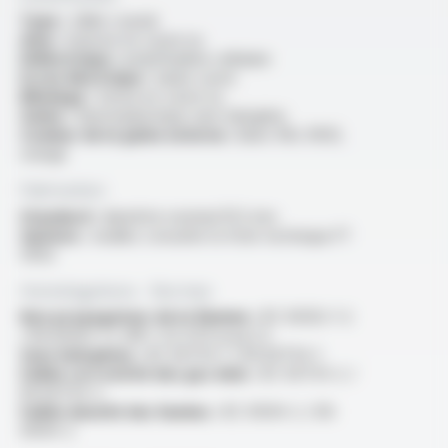
Type :
câble coaxial
Ame :
massive en cuivre nu
Diélectrique :
polyéthylène cellulaire
Ecran électrique :
ruban cuivre
Blindage :
tresse en cuivre nu
Gaine :
thermoplastique sans halogène
Couleur de la gaine externe :
blanc RAL 9003,
orange
Fabrication
Standard :
diamètre nominal 10.3 mm
Options :
veuillez consulter la fiche technique FT
5002
Homologations - Normes
Non propagateur de la flamme :
IEC 60332-1-2
/ EN 60332-1-2 /NF C 32-070 essai C2
Sans halogènes :
IEC 60754-1 / EN 60754-1
Faible corrosivité des gaz émis :
IEC 60754-2 /
EN 60754-2
Faible densité des fumées :
IEC 61034-2 / EN
61034-2